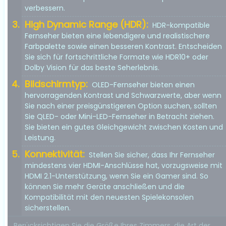
verbessern.
High Dynamic Range (HDR):
HDR-kompatible
Fernseher bieten eine lebendigere und realistischere
Farbpalette sowie einen besseren Kontrast. Entscheiden
Sie sich für fortschrittliche Formate wie HDR10+ oder
Dolby Vision für das beste Seherlebnis.
Bildschirmtyp:
OLED-Fernseher bieten einen
hervorragenden Kontrast und Schwarzwerte, aber wenn
Sie nach einer preisgünstigeren Option suchen, sollten
Sie QLED- oder Mini-LED-Fernseher in Betracht ziehen.
Sie bieten ein gutes Gleichgewicht zwischen Kosten und
Leistung.
Konnektivität:
Stellen Sie sicher, dass Ihr Fernseher
mindestens vier HDMI-Anschlüsse hat, vorzugsweise mit
HDMI 2.1-Unterstützung, wenn Sie ein Gamer sind. So
können Sie mehr Geräte anschließen und die
Kompatibilität mit den neuesten Spielekonsolen
sicherstellen.
Berücksichtigen Sie die Größe Ihres Zimmers, die Art der