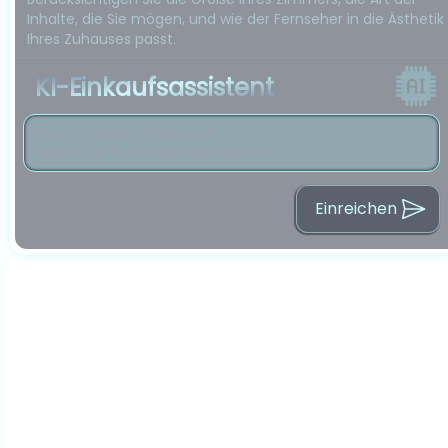
Inhalte, die Sie mögen, und wie der Fernseher in die Ästhetik
Ihres Zuhauses passt.
KI-Einkaufsassistent
Einreichen