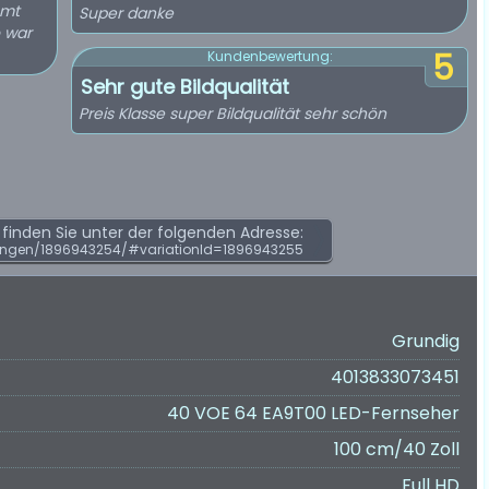
mmt
Super danke
o war
5
Kundenbewertung:
Sehr gute Bildqualität
Preis Klasse super Bildqualität sehr schön
inden Sie unter der folgenden Adresse:
ungen/1896943254/#variationId=1896943255
Grundig
4013833073451
40 VOE 64 EA9T00 LED-Fernseher
100 cm/40 Zoll
Full HD