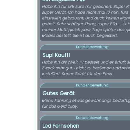
Habe ihn für 199 Euro mir gesichert. Super Pr
super Gerät. Ich habe nicht mal 10 min. fürs
einstellen gebraucht, und auch keinen Man
geholt. Sehr schöner Klang, super Bild..... 👍
meiner Mutti gleich paar Tage später das gl
Modell bestellt. Sie ist auch begeistert.
Kundenbewertung:
Supi Kauf!!
Habe ihn als zweit Tv bestellt und er erfüllt 
Zweck sehr gut. Leicht zu bedienen und schn
installiert. Super Gerät für den Preis
Kundenbewertung:
Gutes Gerät
Menü Führung etwas gewöhnungs bedürftig
für das Geld okay.
Kundenbewertung:
Led Fernsehen