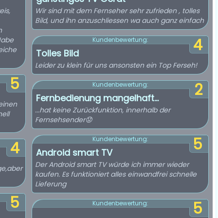
eis,
Wir sind mit dem Fernseher sehr zufrieden , tolles
Bild, und ihn anzuschliessen wa auch ganz einfach
n
 Habe
4
Kundenbewertung:
eiche
Tolles Bild
Leider zu klein für uns ansonsten ein Top Ferseh!
5
2
Kundenbewertung:
Fernbedienung mangelhaft...
seinen
...hat keine Zurückfunktion, innerhalb der
ell
Fernsehsender😟
5
Kundenbewertung:
4
Android smart TV
Der Android smart TV würde ich immer wieder
e,aber
kaufen. Es funktioniert alles einwandfrei schnelle
Lieferung
5
5
Kundenbewertung: