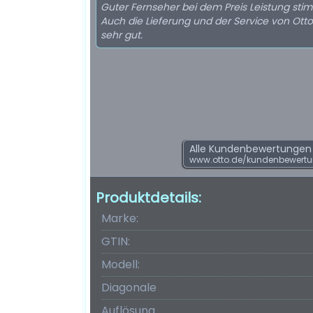
Guter Fernseher bei dem Preis Leistung sti
Auch die Lieferung und der Service von Ott
sehr gut.
Alle Kundenbewertungen f
www.otto.de/kundenbewert
Produktdetails:
Marke:
GTIN:
Modell:
Diagonale
Auflösung