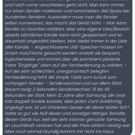
und nach vorne verschieben geht nicht. Man kann immer
nur einen Sender markieren und verschieben. Biel Spass bei
hunderten Sendern. Ausserdem muss man die Sender
selber numerieren, das macht das Gerät nicht. - Man kann
Sender zu Favoriten erklären, aber eine eigene Liste/Bereich
abseits sämtlicher Kanäle kann nicht gespeichert und so
dauerhaft angewählt bleiben. Man bleibt immer in der Liste
aller Kanäle. - Angeschlossene USB-Speicher müssen im
Smart-Hub/Home gesucht werden anstatt sie bequem,
logischerweise und schnell über die prominent plazierte
Taste "Eingänge" oben auf der Fernbedienung zu wählen. -
Auf der sehr schlechten, unergonomisch belegten
Fernbedienung fehlt die simple Taste zum zurück zum
vorherigen Sender. - Senderwechsel und vor allem Start
dauern ewig: 2 Sekunden Senderwechsel. 15 bis 45
Sekunden der Start. Mein 12 Jahre alter Samsung, der zwar
fast doppelt soviele kostete, aber jeden Cent Goldrichtig
angelegt war, ist um Universen besser als dieser letzter Sch*.
Hatte so gut wie Null dieser und sonstiger Mängel. Behalte
diesen Gerät nur, weil der sehr intensiv genutzte Samsung
an Leuchtkraft verloren hat und der Preis wirklich niedrig war.
Aber noch einmal Grundig kommt mir nicht ins Haus.