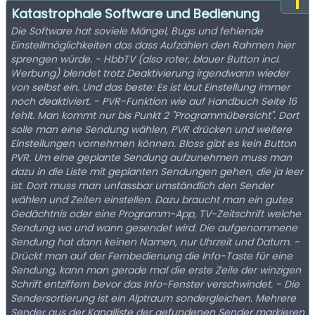
1
Katastrophale Software und Bedienung
Die Software hat soviele Mängel, Bugs und fehlende
Einstellmöglichkeiten das dass Aufzählen den Rahmen hier
sprengen würde. - HbbTV (also roter, blauer Button incl.
Werbung) blendet trotz Deaktivierung irgendwann wieder
von selbst ein. Und das beste: Es ist laut Einstellung immer
noch deaktiviert. - PVR-Funktion wie auf Handbuch Seite 16
fehlt. Man kommt nur bis Punkt 2 "Programmübersicht". Dort
solle man eine Sendung wählen, PVR drücken und weitere
Einstellungen vornehmen können. Bloss gibt es kein Button
PVR. Um eine geplante Sendung aufzunehmen muss man
dazu in die Liste mit geplanten Sendungen gehen, die ja leer
ist. Dort muss man unfassbar umständlich den Sender
wählen und Zeiten einstellen. Dazu braucht man ein gutes
Gedächtnis oder eine Programm-App, TV-Zeitschrift welche
Sendung wo und wann gesendet wird. Die aufgenommene
Sendung hat dann keinen Namen, nur Uhrzeit und Datum. -
Drückt man auf der Fernbedienung die Info-Taste für eine
Sendung, kann man gerade mal die erste Zeile der winzigen
Schrift entziffern bevor das Info-Fenster verschwindet. - Die
Sendersortierung ist ein Alptraum sondergleichen. Mehrere
Sender aus der Kanalliste der gefundenen Sender markieren