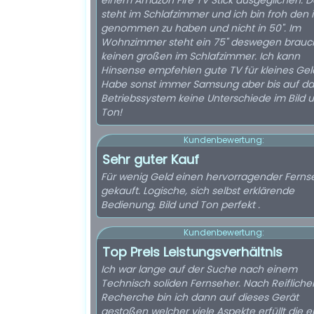
einem Amazon Fire TV Stick ausgeglichen. D
steht im Schlafzimmer und ich bin froh den i
genommen zu haben und nicht in 50". Im
Wohnzimmer steht ein 75" deswegen brauch
keinen großen im Schlafzimmer. Ich kann
Hinsense empfehlen gute TV für kleines Gel
Habe sonst immer Samsung aber bis auf da
Betriebssystem keine Unterschiede im Bild 
Ton!
Kundenbewertung:
Sehr guter Kauf
Für wenig Geld einen hervorragender Ferns
gekauft. Logische, sich selbst erklärende
Bedienung. Bild und Ton perfekt .
Kundenbewertung:
Top Preis Leistungsverhältnis
Ich war lange auf der Suche nach einem
Technisch soliden Fernseher. Nach Reifliche
Recherche bin ich dann auf dieses Gerät
gestoßen welcher viele Aspekte erfüllt die e