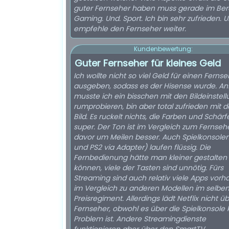
guter Fernseher haben muss gerade im Ber
Gaming. Und. Sport. Ich bin sehr zufrieden. 
empfehle den Fernseher weiter.
Kundenbewertung:
Guter Fernseher für kleines Geld
Ich wollte nicht so viel Geld für einen Ferns
ausgeben, sodass es der Hisense wurde. An
musste ich ein bisschen mit den Bildeinstel
rumprobieren, bin aber total zufrieden mit 
Bild. Es ruckelt nichts, die Farben und Schärf
super. Der Ton ist im Vergleich zum Fernseh
davor um Meilen besser. Auch Spielkonsole
und PS2 via Adapter) laufen flüssig. Die
Fernbedienung hätte man kleiner gestalten
können, viele der Tasten sind unnötig. Fürs
Streaming sind auch relativ viele Apps vor
im Vergleich zu anderen Modellen im selbe
Preisregiment. Allerdings lädt Netflix nicht ü
Fernseher, obwohl es über die Spielkonsole 
Problem ist. Andere Streamingdienste