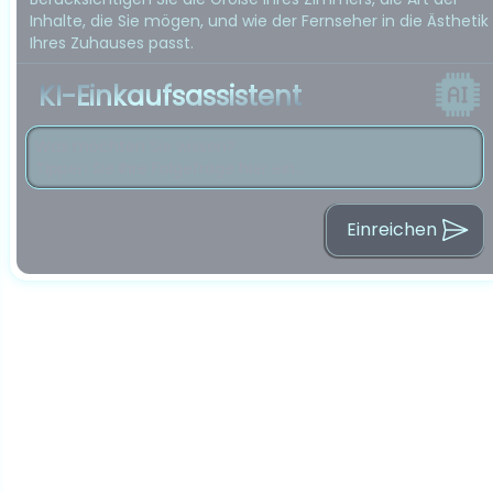
Inhalte, die Sie mögen, und wie der Fernseher in die Ästhetik
Ihres Zuhauses passt.
KI-Einkaufsassistent
Einreichen