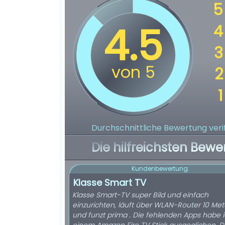
Durchschnittliche Bewertung verif
Die hilfreichsten Bewe
Kundenbewertung:
Klasse Smart TV
Klasse Smart-TV super Bild und einfach
einzurichten, läuft über WLAN-Router 10 Me
und funzt prima . Die fehlenden Apps habe i