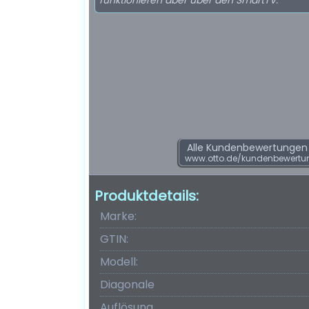
funktionieren aber über den SmartTV.
Alle Kundenbewertungen f
www.otto.de/kundenbewertu
Produktdetails:
Marke:
GTIN:
Modell:
Diagonale
Auflösung