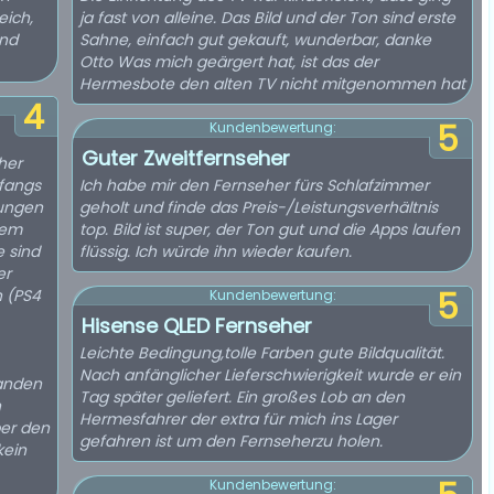
eich,
ja fast von alleine. Das Bild und der Ton sind erste
Und
Sahne, einfach gut gekauft, wunderbar, danke
Otto Was mich geärgert hat, ist das der
Hermesbote den alten TV nicht mitgenommen hat
4
5
Kundenbewertung:
Guter Zweitfernseher
eher
fangs
Ich habe mir den Fernseher fürs Schlafzimmer
lungen
geholt und finde das Preis-/Leistungsverhältnis
dem
top. Bild ist super, der Ton gut und die Apps laufen
e sind
flüssig. Ich würde ihn wieder kaufen.
er
n (PS4
5
Kundenbewertung:
Hisense QLED Fernseher
Leichte Bedingung,tolle Farben gute Bildqualität.
Nach anfänglicher Lieferschwierigkeit wurde er ein
handen
Tag später geliefert. Ein großes Lob an den
n
Hermesfahrer der extra für mich ins Lager
ber den
gefahren ist um den Fernseherzu holen.
kein
Kundenbewertung: