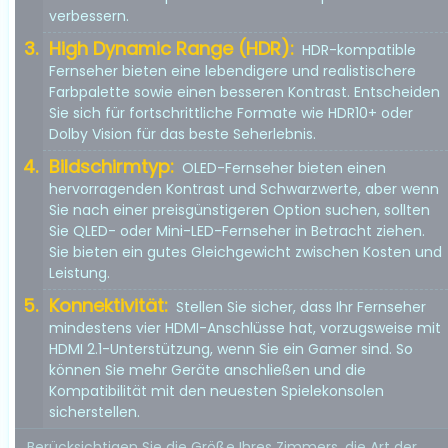
verbessern.
High Dynamic Range (HDR):
HDR-kompatible
Fernseher bieten eine lebendigere und realistischere
Farbpalette sowie einen besseren Kontrast. Entscheiden
Sie sich für fortschrittliche Formate wie HDR10+ oder
Dolby Vision für das beste Seherlebnis.
Bildschirmtyp:
OLED-Fernseher bieten einen
hervorragenden Kontrast und Schwarzwerte, aber wenn
Sie nach einer preisgünstigeren Option suchen, sollten
Sie QLED- oder Mini-LED-Fernseher in Betracht ziehen.
Sie bieten ein gutes Gleichgewicht zwischen Kosten und
Leistung.
Konnektivität:
Stellen Sie sicher, dass Ihr Fernseher
mindestens vier HDMI-Anschlüsse hat, vorzugsweise mit
HDMI 2.1-Unterstützung, wenn Sie ein Gamer sind. So
können Sie mehr Geräte anschließen und die
Kompatibilität mit den neuesten Spielekonsolen
sicherstellen.
Berücksichtigen Sie die Größe Ihres Zimmers, die Art der