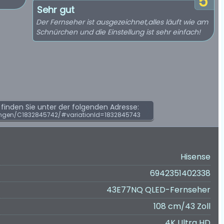
5
Sehr gut
Der Fernseher ist ausgezeichnet,alles läuft wie am
Schnürchen und die Einstellung ist sehr einfach!
inden Sie unter der folgenden Adresse:
ngen/C1832845742/#variationId=1832845743
Hisense
6942351402338
43E77NQ QLED-Fernseher
108 cm/43 Zoll
4K Ultra HD