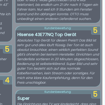
er TV
über 10 Mal E-Mails geschrieben und 4 Mal
n 43"
telefoniert, bis endlich um 21 Uhr nach 9 Tagen ein
Fahrer kam. Nur weil ich 9 Stunden am Fenster
te ich
stand und ihn abfangen konnte. OTTO muss
unbedingt einen anderen Lieferdienst suchen.
d.
s
5
Kundenbewertung:
und
Hisense 43E77NQ Top Gerät
Absolutes Top Gerät für diesen Preis!!! Das Bild ist
sehr gut und alles läuft flüssig. Der Ton ist auch
5
absolut brauchbar, einen wirklich perfekten Sound
gibt's ohnehin bei keinem Hersteller. Einrichten und
eher
Senderliste sortieren in 20 Minuten abgeschlossen,
Bedienung ist selbsterklärend. Super Bild und sehr
guter Ton bezieht sich auf das normale
Kabelfernsehen, kein Stream oder sonstiges. Für
4
mich eine klare Kaufempfehlung, denn für den
Preis unschlagbar.
5
Kundenbewertung:
r
Super
in
Die Einrichtung des TV war kinderleicht, dass ging