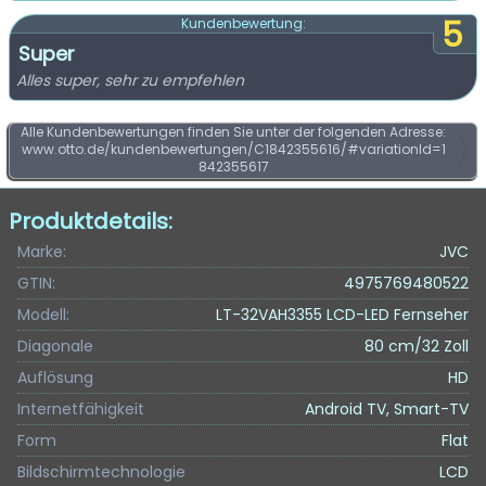
5
Kundenbewertung:
Super
Alles super, sehr zu empfehlen
Alle Kundenbewertungen finden Sie unter der folgenden Adresse:
www.otto.de/kundenbewertungen/C1842355616/#variationId=1
842355617
Produktdetails:
Marke:
JVC
GTIN:
4975769480522
Modell:
LT-32VAH3355 LCD-LED Fernseher
Diagonale
80 cm/32 Zoll
Auflösung
HD
Internetfähigkeit
Android TV, Smart-TV
Form
Flat
Bildschirmtechnologie
LCD