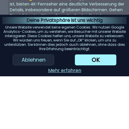
ist, bieten 4K-Fernseher eine deutliche Verbesserung der
Details, insbesondere auf größeren Bildschirmen. Gehen
Sie nicht unter 4K, um Ihren Kauf zukunftssicher zu
Deine Privatsphäre ist uns wichtig
machen. 8K steht vor der Tür, aber da Inhalte noch rar
sind, ist dies noch keine Notwendigkeit.
Unsere Website verwendet keine eigenen Cookies. Wir nutzen Google
Analytics-Cookies, um zu verstehen, wie Besucher mit unserer Website
Bildwiederholfrequenz:
interagieren. Diese Cookies helfen uns, unsere Website zu verbessern.
Achten Sie auf eine
Wir würden uns freuen, wenn Sie auf „OK“ klicken, um uns zu
Bildwiederholfrequenz von 120 Hz für flüssigere
unterstützen. Sie können dies jedoch auch ablehnen, ohne dass dies
Bewegungen. Dies ist besonders wichtig für schnelle
Ihre Erfahrung beeinträchtigt.
Inhalte wie Sport oder Actionfilme. Eine höhere
OK
Ablehnen
Bildwiederholfrequenz kann auch das Spielerlebnis
verbessern.
Mehr erfahren
High Dynamic Range (HDR):
HDR-kompatible
Fernseher bieten eine lebendigere und realistischere
Farbpalette sowie einen besseren Kontrast. Entscheiden
Sie sich für fortschrittliche Formate wie HDR10+ oder Dolby
Vision für das beste Seherlebnis.
Bildschirmtyp:
OLED-Fernseher bieten einen
hervorragenden Kontrast und Schwarzwerte, aber wenn
Sie nach einer preisgünstigeren Option suchen, sollten Sie
QLED- oder Mini-LED-Fernseher in Betracht ziehen. Sie