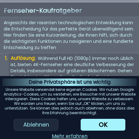
Fernseher-Kaufratgeber
Angesichts der rasanten technologischen Entwicklung kann
die Entscheidung für das perfekte Gerät überwältigend sein.
Hier finden Sie eine Kurzanleitung, die Ihnen hilft, sich durch
die wichtigsten Funktionen zu navigieren und eine fundierte
Entscheidung zu treffen
Auflösung:
Während Full HD (1080p) immer noch üblich
ist, bieten 4K-Fernseher eine deutliche Verbesserung der
Details, insbesondere auf größeren Bildschirmen. Gehen
Sie nicht unter 4K, um Ihren Kauf zukunftssicher zu
Deine Privatsphäre ist uns wichtig
machen. 8K steht vor der Tür, aber da Inhalte noch rar
sind, ist dies noch keine Notwendigkeit.
Unsere Website verwendet keine eigenen Cookies. Wir nutzen Google
Analytics-Cookies, um zu verstehen, wie Besucher mit unserer Website
Bildwiederholfrequenz:
interagieren. Diese Cookies helfen uns, unsere Website zu verbessern.
Achten Sie auf eine
Wir würden uns freuen, wenn Sie auf „OK“ klicken, um uns zu
Bildwiederholfrequenz von 120 Hz für flüssigere
unterstützen. Sie können dies jedoch auch ablehnen, ohne dass dies
Bewegungen. Dies ist besonders wichtig für schnelle
Ihre Erfahrung beeinträchtigt.
Inhalte wie Sport oder Actionfilme. Eine höhere
OK
Ablehnen
Bildwiederholfrequenz kann auch das Spielerlebnis
verbessern.
Mehr erfahren