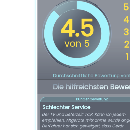
Durchschnittliche Bewertung verif
Die hilfreichsten Bewe
Kundenbewertung:
Schlechter Service
Der TV und Lieferzeit: TOP. Kann ich jedem
empfehlen. Altgeräte mitnahme wurde angek
DerFahrer hat sich geweigert, dass Gerät