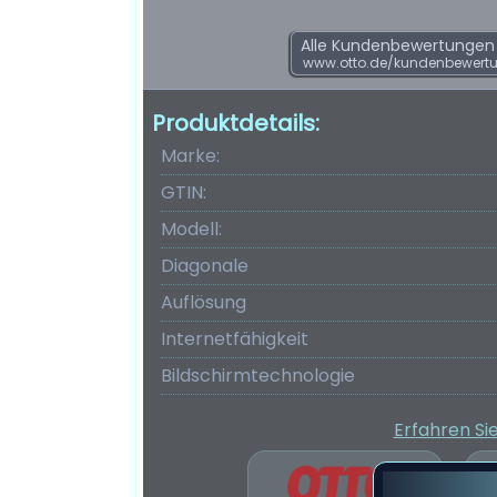
Alle Kundenbewertungen f
www.otto.de/kundenbewert
Produktdetails:
Marke:
GTIN:
Modell:
Diagonale
Auflösung
Internetfähigkeit
Bildschirmtechnologie
Erfahren Si