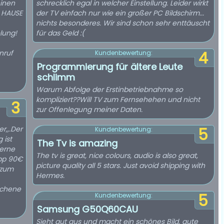
einen
schrecklich egal in welcher Einstellung. Leider wirkt
M HAUSE
der TV einfach nur wie ein großer PC Bildschirm...
nichts besonderes. Wir sind schon sehr enttäuscht
lung!
für das Geld :(
nruf
4
Kundenbewertung:
Programmierung für ältere Leute
schlimm
Warum Abfolge der Erstinbetriebnahme so
kompliziert??Will TV zum Fernsehehen und nicht
3
zur Offenlegung meiner Daten.
er,,.Der
5
Kundenbewertung:
 ist
The Tv is amazing
erne
The tv is great, nice colours, audio is also great,
app 90€
picture quality all 5 stars. Just avoid shipping with
 zum
Hermes.
rochene
5
Kundenbewertung:
Samsung G50Q60CAU
Sieht gut aus und macht ein schönes Bild, gute