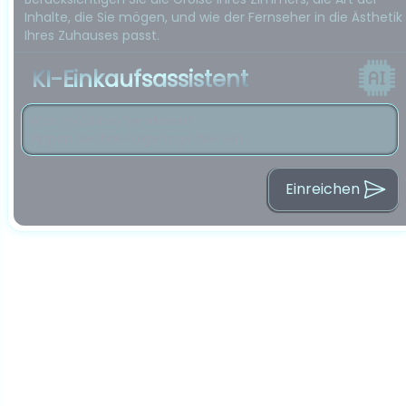
Inhalte, die Sie mögen, und wie der Fernseher in die Ästhetik
Ihres Zuhauses passt.
KI-Einkaufsassistent
Einreichen