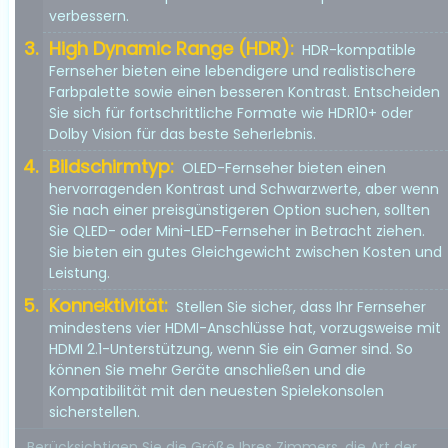
verbessern.
High Dynamic Range (HDR):
HDR-kompatible
Fernseher bieten eine lebendigere und realistischere
Farbpalette sowie einen besseren Kontrast. Entscheiden
Sie sich für fortschrittliche Formate wie HDR10+ oder
Dolby Vision für das beste Seherlebnis.
Bildschirmtyp:
OLED-Fernseher bieten einen
hervorragenden Kontrast und Schwarzwerte, aber wenn
Sie nach einer preisgünstigeren Option suchen, sollten
Sie QLED- oder Mini-LED-Fernseher in Betracht ziehen.
Sie bieten ein gutes Gleichgewicht zwischen Kosten und
Leistung.
Konnektivität:
Stellen Sie sicher, dass Ihr Fernseher
mindestens vier HDMI-Anschlüsse hat, vorzugsweise mit
HDMI 2.1-Unterstützung, wenn Sie ein Gamer sind. So
können Sie mehr Geräte anschließen und die
Kompatibilität mit den neuesten Spielekonsolen
sicherstellen.
Berücksichtigen Sie die Größe Ihres Zimmers, die Art der