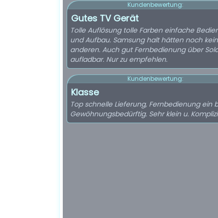
Kundenbewertung:
Gutes TV Gerät
Tolle Auflösung tolle Farben einfache Bedi
und Aufbau. Samsung halt hätten noch kei
anderen. Auch gut Fernbedienung über Sola
aufladbar. Nur zu empfehlen.
Kundenbewertung:
Klasse
Top schnelle Lieferung, Fernbedienung ein b
Gewöhnungsbedürftig. Sehr klein u. Komplizi