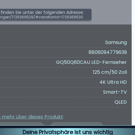
inden Sie unter der folgenden Adresse:
ungen/1725369529/#variationId=1725369530
Samsung
8806094779639
GQ50Q60CAU LED-Fernseher
125 cm/50 Zoll
4K Ultra HD
Smart-TV
QLED
e mehr über dieses Produkt
:
Deine Privatsphäre ist uns wichtig