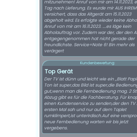
mitzunehmen! Anruf von mir am 14.11.2023, 
Tag nach Lieferung. Es wurde mir AUS IHRE
versichert, dass das Altgerät am 15.11.2023
abgeholt wird. Es erfolgte wieder keine Abho
Anruf von mir am 16.11.2023. ....es läge kein
Abholauftrag vor. Zudem war der, der den A
entgegengenommen hat nicht gerade der
freundlichste. Service=Note 6! Bin mehr als
verärgert
Kundenbewertung:
Top Gerät
Der TV ist dünn und leicht wie ein ,,Blatt Papi
Ton ist super,das Bild ist super,die Bedienung
gut,wenn man die Fernbedienung mag. 2 St
Abzug gibt es für die Fachberatung. Für kn
einen Kundenservice zu senden,der den TV
ersten Mal sah und nur auf dem Taplet
rumklimpert,ist unterirdisch.Auf eine versp
neue Fernbedienung warten wir bis jetzt
vergebens.