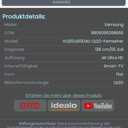
44694353
Produktdetails:
Marke:
Samsung
GTIN:
8806095398655
Modell:
GQ55Q60DAU QLED-Fernseher
Diagonale
138 cm/55 Zoll
Auflösung
4K Ultra HD
Internetfähigkeit
Smart-TV
Form
Flat
Bildschirmtechnologie
QLED
Erfahren Sie mehr über dieses Produkt
:
Haftungsausschluss:
Diese Zusammenfassung der
Kundenbewertungen wurde auf Grundlage von Bewertungen von