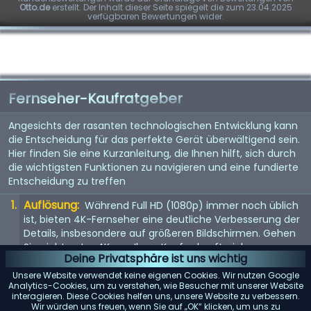
Otto.de
erstellt. Der Inhalt dieser Seite spiegelt die zum 23.04.2025
verfügbaren Bewertungen wider.
Fernseher-Kaufratgeber
Angesichts der rasanten technologischen Entwicklung kann
die Entscheidung für das perfekte Gerät überwältigend sein.
Hier finden Sie eine Kurzanleitung, die Ihnen hilft, sich durch
die wichtigsten Funktionen zu navigieren und eine fundierte
Entscheidung zu treffen
Auflösung:
Während Full HD (1080p) immer noch üblich
ist, bieten 4K-Fernseher eine deutliche Verbesserung der
Details, insbesondere auf größeren Bildschirmen. Gehen
Sie nicht unter 4K, um Ihren Kauf zukunftssicher zu
Deine Privatsphäre ist uns wichtig
machen. 8K steht vor der Tür, aber da Inhalte noch rar
sind, ist dies noch keine Notwendigkeit.
Unsere Website verwendet keine eigenen Cookies. Wir nutzen Google
Analytics-Cookies, um zu verstehen, wie Besucher mit unserer Website
Bildwiederholfrequenz:
interagieren. Diese Cookies helfen uns, unsere Website zu verbessern.
Achten Sie auf eine
Wir würden uns freuen, wenn Sie auf „OK“ klicken, um uns zu