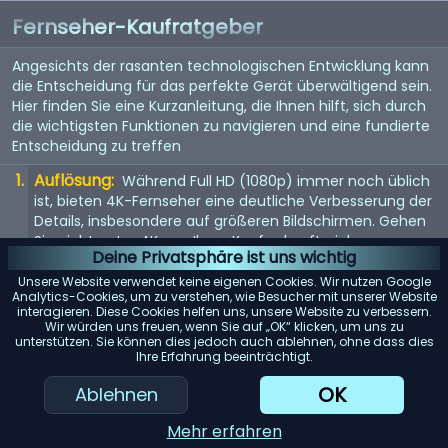
Fernseher-Kaufratgeber
Angesichts der rasanten technologischen Entwicklung kann
die Entscheidung für das perfekte Gerät überwältigend sein.
Hier finden Sie eine Kurzanleitung, die Ihnen hilft, sich durch
die wichtigsten Funktionen zu navigieren und eine fundierte
Entscheidung zu treffen
Auflösung:
Während Full HD (1080p) immer noch üblich
ist, bieten 4K-Fernseher eine deutliche Verbesserung der
Details, insbesondere auf größeren Bildschirmen. Gehen
Sie nicht unter 4K, um Ihren Kauf zukunftssicher zu
Deine Privatsphäre ist uns wichtig
machen. 8K steht vor der Tür, aber da Inhalte noch rar
sind, ist dies noch keine Notwendigkeit.
Unsere Website verwendet keine eigenen Cookies. Wir nutzen Google
Analytics-Cookies, um zu verstehen, wie Besucher mit unserer Website
Bildwiederholfrequenz:
interagieren. Diese Cookies helfen uns, unsere Website zu verbessern.
Achten Sie auf eine
Wir würden uns freuen, wenn Sie auf „OK“ klicken, um uns zu
Bildwiederholfrequenz von 120 Hz für flüssigere
unterstützen. Sie können dies jedoch auch ablehnen, ohne dass dies
Bewegungen. Dies ist besonders wichtig für schnelle
Ihre Erfahrung beeinträchtigt.
Inhalte wie Sport oder Actionfilme. Eine höhere
OK
Ablehnen
Bildwiederholfrequenz kann auch das Spielerlebnis
verbessern.
Mehr erfahren
High Dynamic Range (HDR):
HDR-kompatible