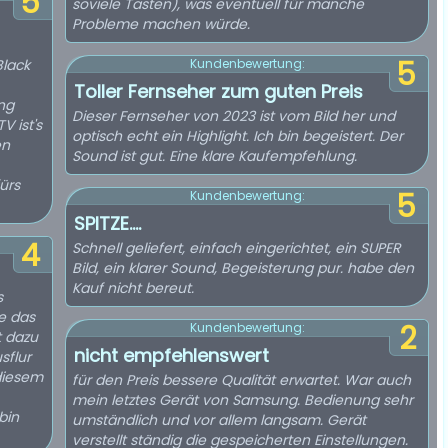
5
soviele Tasten), was eventuell für manche
Probleme machen würde.
5
Black
Kundenbewertung:
Toller Fernseher zum guten Preis
ung
Dieser Fernseher von 2023 ist vom Bild her und
V ist's
optisch echt ein Highlight. Ich bin begeistert. Der
en
Sound ist gut. Eine klare Kaufempfehlung.
ürs
5
Kundenbewertung:
SPITZE....
4
Schnell geliefert, einfach eingerichtet, ein SUPER
Bild, ein klarer Sound, Begeisterung pur. habe den
Kauf nicht bereut.
s
e das
2
Kundenbewertung:
t dazu
nicht empfehlenswert
sflur
 diesem
für den Preis bessere Qualität erwartet. War auch
mein letztes Gerät von Samsung. Bedienung sehr
bin
umständlich und vor allem langsam. Gerät
verstellt ständig die gespeicherten Einstellungen.