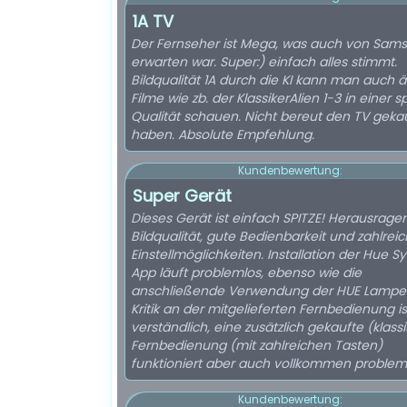
1A TV
Der Fernseher ist Mega, was auch von Sam
erwarten war. Super:) einfach alles stimmt.
Bildqualität 1A durch die KI kann man auch ä
Filme wie zb. der KlassikerAlien 1-3 in einer s
Qualität schauen. Nicht bereut den TV gekau
haben. Absolute Empfehlung.
Kundenbewertung:
Super Gerät
Dieses Gerät ist einfach SPITZE! Herausrage
Bildqualität, gute Bedienbarkeit und zahlrei
Einstellmöglichkeiten. Installation der Hue S
App läuft problemlos, ebenso wie die
anschließende Verwendung der HUE Lampen
Kritik an der mitgelieferten Fernbedienung ist
verständlich, eine zusätzlich gekaufte (klass
Fernbedienung (mit zahlreichen Tasten)
funktioniert aber auch vollkommen problem
Kundenbewertung: