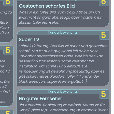
5
5
Gestochen scharfes Bild
sung zu
Was für ein tolles Bild. Vom Dolbi Atmos bin ich
zwar nicht so ganz überzeugt, aber trotzdem ein
ltere
absolut toller Fernseher
pitzen
ft zu
5
Kundenbewertung:
Super TV
Schnell Lieferung! Das Bild ist super und gestochen
5
scharf. Ton ist auch gut, wobei ich deine Bose
Soundbar angeschlossen habe, weil ich den Ton
nde
besser find bzw einfach daran gewöhnt bin.
che
Installation war schnell und einfach. Die
ync TV
Fernbedienung ist gewöhnungsbedürftig aber es
gibt schlimmeres. Rundum toller TV und in der
. Die
black week zum super Preis ergattert. :)
 z.T.
ische)
5
Kundenbewertung:
Ein guter Fernseher
los.
Bin zufrieden. Bedienung ist einfach. Sound ist für
Filme/Spiele top. Fernbedienung ist kompakt (nicht