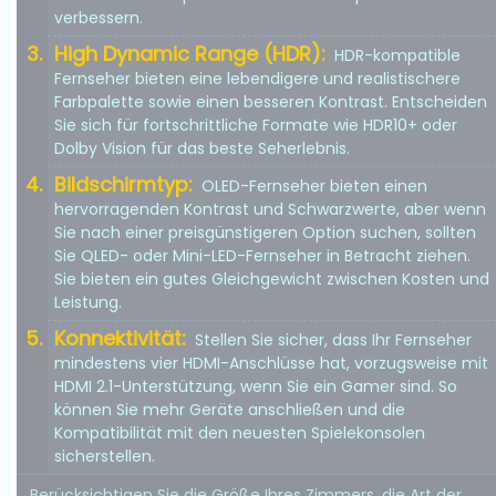
verbessern.
High Dynamic Range (HDR):
HDR-kompatible
Fernseher bieten eine lebendigere und realistischere
Farbpalette sowie einen besseren Kontrast. Entscheiden
Sie sich für fortschrittliche Formate wie HDR10+ oder
Dolby Vision für das beste Seherlebnis.
Bildschirmtyp:
OLED-Fernseher bieten einen
hervorragenden Kontrast und Schwarzwerte, aber wenn
Sie nach einer preisgünstigeren Option suchen, sollten
Sie QLED- oder Mini-LED-Fernseher in Betracht ziehen.
Sie bieten ein gutes Gleichgewicht zwischen Kosten und
Leistung.
Konnektivität:
Stellen Sie sicher, dass Ihr Fernseher
mindestens vier HDMI-Anschlüsse hat, vorzugsweise mit
HDMI 2.1-Unterstützung, wenn Sie ein Gamer sind. So
können Sie mehr Geräte anschließen und die
Kompatibilität mit den neuesten Spielekonsolen
sicherstellen.
Berücksichtigen Sie die Größe Ihres Zimmers, die Art der