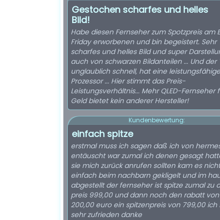
Gestochen scharfes und helles
Bild!
Habe diesen Fernseher zum Spotzpreis am 
Friday erworbenen und bin begeistert. Sehr
scharfes und helles Bild und super Darstell
auch von schwarzen Bildanteilen ... Und der T
unglaublich schnell, hat eine leistungsfähig
Prozessor ... Hier stimmt das Preis-
Leistungsverhältnis... Mehr QLED-Fernseher f
Geld bietet kein anderer Hersteller!
Kundenbewertung:
einfach spitze
erstmal muss ich sagen daß ich von herme
entäuscht war zumal ich denen gesagt hatt
sie mich zurück anrufen sollten kam es nich
einfach beim nachbarn gekligelt und im hau
abgestellt der fernseher ist spitze zumal zu
preis 999,00 und dann noch den rabatt von
200,00 euro ein spitzenpreis von 799,00 ich 
sehr zufrieden danke