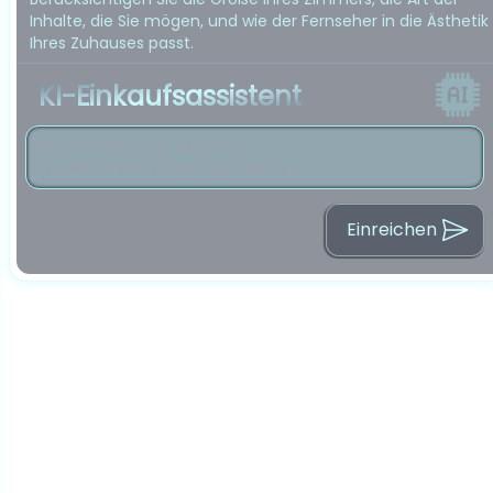
Inhalte, die Sie mögen, und wie der Fernseher in die Ästhetik
Ihres Zuhauses passt.
KI-Einkaufsassistent
Einreichen