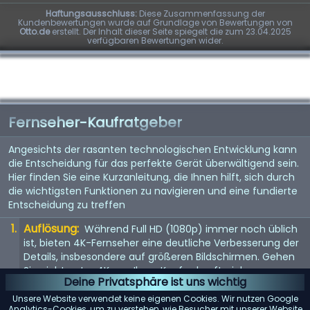
Haftungsausschluss:
Diese Zusammenfassung der
Kundenbewertungen wurde auf Grundlage von Bewertungen von
Otto.de
erstellt. Der Inhalt dieser Seite spiegelt die zum 23.04.2025
verfügbaren Bewertungen wider.
Fernseher-Kaufratgeber
Angesichts der rasanten technologischen Entwicklung kann
die Entscheidung für das perfekte Gerät überwältigend sein.
Hier finden Sie eine Kurzanleitung, die Ihnen hilft, sich durch
die wichtigsten Funktionen zu navigieren und eine fundierte
Entscheidung zu treffen
Auflösung:
Während Full HD (1080p) immer noch üblich
ist, bieten 4K-Fernseher eine deutliche Verbesserung der
Details, insbesondere auf größeren Bildschirmen. Gehen
Sie nicht unter 4K, um Ihren Kauf zukunftssicher zu
Deine Privatsphäre ist uns wichtig
machen. 8K steht vor der Tür, aber da Inhalte noch rar
sind, ist dies noch keine Notwendigkeit.
Unsere Website verwendet keine eigenen Cookies. Wir nutzen Google
Analytics-Cookies, um zu verstehen, wie Besucher mit unserer Website