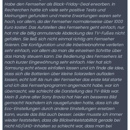
Habe den Fernseher als Black-Friday-Deal erworben. In
Recherchen hatte ich viele sehr positive Tests und
Meinungen gefunden und meine Erwartungen waren sehr
hoch, vor allem, da der Fernseher normalerweise über 1000
Euro kostet. Das Aufstellen des Fernsehers geht einfach, nur
hat mir die billig anmutende Abdeckung des TV-Fußes nicht
gefallen. Sie ließ sich nicht einmal richtig am Fernseher
fixieren. Die Konfiguration und die Inbetriebnahme verliefen
sehr einfach, vor allem da man die einzelnen Schritte über
das Handy steuern kann. Die Bedienung des Fernsehers ist
nach kurzer Eingewöhnung sehr einfach. Hier hat sich
Samsung echt etwas einfallen lassen und ich finde die Idee,
dass sich die Batterien über kleine Solarzellen aufladen
lassen, echt toll! Als nun der Fernseher das erste Mal starte
und ich das Fernsehprogramm angemacht habe, war ich
überrascht, wie schlecht die Darstellung des TV-Bilds war.
Mein 8 Jahre alter Sony Bravia hat hier ein besseres Bild
gemacht! Nachdem ich rausgefunden hatte, dass ich die
Eco-Einstellungen durch andere Einstellungen ersetzen
kann, wurde das Bild auch besser. Leider musste ich immer
wieder feststellen, dass die Blickwinkelstabilität gerade bei
nicht HD/UHD-Inhalten so schlecht war, dass man bei