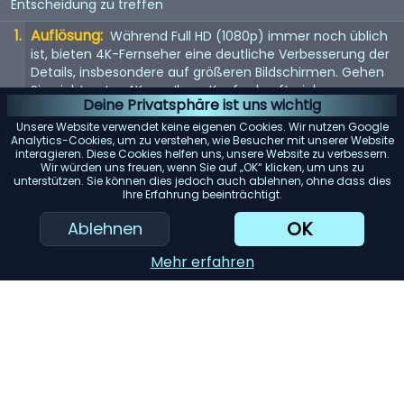
Entscheidung zu treffen
Auflösung:
Während Full HD (1080p) immer noch üblich
ist, bieten 4K-Fernseher eine deutliche Verbesserung der
Details, insbesondere auf größeren Bildschirmen. Gehen
Sie nicht unter 4K, um Ihren Kauf zukunftssicher zu
Deine Privatsphäre ist uns wichtig
machen. 8K steht vor der Tür, aber da Inhalte noch rar
sind, ist dies noch keine Notwendigkeit.
Unsere Website verwendet keine eigenen Cookies. Wir nutzen Google
Analytics-Cookies, um zu verstehen, wie Besucher mit unserer Website
Bildwiederholfrequenz:
interagieren. Diese Cookies helfen uns, unsere Website zu verbessern.
Achten Sie auf eine
Wir würden uns freuen, wenn Sie auf „OK“ klicken, um uns zu
Bildwiederholfrequenz von 120 Hz für flüssigere
unterstützen. Sie können dies jedoch auch ablehnen, ohne dass dies
Bewegungen. Dies ist besonders wichtig für schnelle
Ihre Erfahrung beeinträchtigt.
Inhalte wie Sport oder Actionfilme. Eine höhere
OK
Ablehnen
Bildwiederholfrequenz kann auch das Spielerlebnis
verbessern.
Mehr erfahren
High Dynamic Range (HDR):
HDR-kompatible
Fernseher bieten eine lebendigere und realistischere
Farbpalette sowie einen besseren Kontrast. Entscheiden
Sie sich für fortschrittliche Formate wie HDR10+ oder Dolby
Vision für das beste Seherlebnis.
Bildschirmtyp:
OLED-Fernseher bieten einen
hervorragenden Kontrast und Schwarzwerte, aber wenn