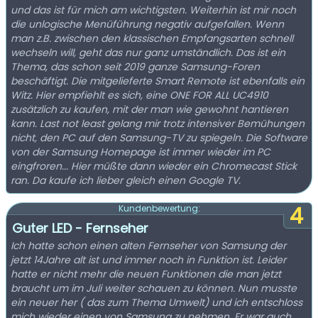
und das ist für mich am wichtigsten. Weiterhin ist mir noch
die unlogische Menüführung negativ aufgefallen. Wenn
man z.B. zwischen den klassischen Empfangsarten schnell
wechseln will, geht das nur ganz umständlich. Das ist ein
Thema, das schon seit 2019 ganze Samsung-Foren
beschäftigt. Die mitgelieferte Smart Remote ist ebenfalls ein
Witz. Hier empfiehlt es sich, eine ONE FOR ALL UC4910
zusätzlich zu kaufen, mit der man wie gewohnt hantieren
kann. Last not least gelang mir trotz intensiver Bemühungen
nicht, den PC auf den Samsung-TV zu spiegeln. Die Software
von der Samsung Homepage ist immer wieder im PC
eingfroren... Hier müßte dann wieder ein Chromecast Stick
ran. Da kaufe ich lieber gleich einen Google TV.
4
Kundenbewertung:
Guter LED - Fernseher
Ich hatte schon einen alten Fernseher von Samsung der
jetzt 14Jahre alt ist und immer noch in Funktion ist. Leider
hatte er nicht mehr die neuen Funktionen die man jetzt
braucht um im Juli weiter schauen zu können. Nun musste
ein neuer her ( das zum Thema Umwelt) und ich entschloss
mich wieder einen von Samsung zu nehmen. Er war auch