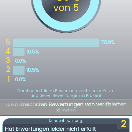
Durchschnittliche Bewertung verifizierter Käufe
und deren Bewertungen in Prozent
Die hilfreichsten Bewertungen von verifizierten
Kunden
2
Kundenbewertung:
Hat Erwartungen leider nicht erfüllt