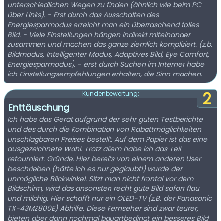
unterschiedlichen Wegen zu finden (ähnlich wie beim PC
über Links). - Erst durch das Ausschalten des
Energiesparmodus erreicht man ein überraschend tolles
Bild. - Viele Einstellungen hängen indirekt miteinander
zusammen und machen das ganze ziemlich kompliziert. (z.b.
Bildmodus, Intelligenter Modus, Adaptives Bild, Eye Comfort,
Energiesparmodus). - erst durch Suchen im Internet habe
ich Einstellungsempfehlungen erhalten, die Sinn machen.
2
Kundenbewertung:
Enttäuschung
Ich habe das Gerät aufgrund der sehr guten Testberichte
und des durch die Kombination von Rabattmöglichkeiten
unschlagbaren Preises bestellt. Auf dem Papier ist das eine
ausgezeichnete Wahl. Trotz allem habe ich das Teil
retourniert. Gründe: Hier bereits von einem anderen User
beschrieben (hätte ich es nur geglaubt!) wurde der
unmögliche Blickwinkel. Sitzt man nicht frontal vor dem
Bildschirm, wird das ansonsten recht gute Bild sofort flau
und milchig. Hier schafft nur ein OLED-TV (z.B. der Panasonic
TX-43MZ800E) Abhilfe. Diese Fernseher sind zwar teurer,
bieten aber dann nochmal bauartbedingt ein besseres Bild