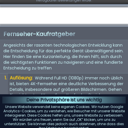
verfügbaren Bewertungen wider.
Fernseher-Kaufratgeber
Angesichts der rasanten technologischen Entwicklung kann
die Entscheidung für das perfekte Gerät überwältigend sein.
Hier finden Sie eine Kurzanleitung, die Ihnen hilft, sich durch
die wichtigsten Funktionen zu navigieren und eine fundierte
Entscheidung zu treffen
Auflösung:
Während Full HD (1080p) immer noch üblich
ist, bieten 4K-Fernseher eine deutliche Verbesserung der
Details, insbesondere auf größeren Bildschirmen. Gehen
Sie nicht unter 4K, um Ihren Kauf zukunftssicher zu
Deine Privatsphäre ist uns wichtig
machen. 8K steht vor der Tür, aber da Inhalte noch rar
sind, ist dies noch keine Notwendigkeit.
Unsere Website verwendet keine eigenen Cookies. Wir nutzen Google
Analytics-Cookies, um zu verstehen, wie Besucher mit unserer Website
Bildwiederholfrequenz:
interagieren. Diese Cookies helfen uns, unsere Website zu verbessern.
Achten Sie auf eine
Wir würden uns freuen, wenn Sie auf „OK“ klicken, um uns zu
Bildwiederholfrequenz von 120 Hz für flüssigere
unterstützen. Sie können dies jedoch auch ablehnen, ohne dass dies
Bewegungen. Dies ist besonders wichtig für schnelle