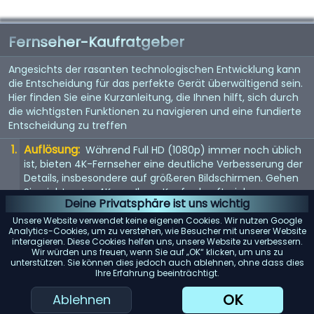
Fernseher-Kaufratgeber
Angesichts der rasanten technologischen Entwicklung kann
die Entscheidung für das perfekte Gerät überwältigend sein.
Hier finden Sie eine Kurzanleitung, die Ihnen hilft, sich durch
die wichtigsten Funktionen zu navigieren und eine fundierte
Entscheidung zu treffen
Auflösung:
Während Full HD (1080p) immer noch üblich
ist, bieten 4K-Fernseher eine deutliche Verbesserung der
Details, insbesondere auf größeren Bildschirmen. Gehen
Sie nicht unter 4K, um Ihren Kauf zukunftssicher zu
Deine Privatsphäre ist uns wichtig
machen. 8K steht vor der Tür, aber da Inhalte noch rar
sind, ist dies noch keine Notwendigkeit.
Unsere Website verwendet keine eigenen Cookies. Wir nutzen Google
Analytics-Cookies, um zu verstehen, wie Besucher mit unserer Website
Bildwiederholfrequenz:
interagieren. Diese Cookies helfen uns, unsere Website zu verbessern.
Achten Sie auf eine
Wir würden uns freuen, wenn Sie auf „OK“ klicken, um uns zu
Bildwiederholfrequenz von 120 Hz für flüssigere
unterstützen. Sie können dies jedoch auch ablehnen, ohne dass dies
Bewegungen. Dies ist besonders wichtig für schnelle
Ihre Erfahrung beeinträchtigt.
Inhalte wie Sport oder Actionfilme. Eine höhere
OK
Ablehnen
Bildwiederholfrequenz kann auch das Spielerlebnis
verbessern.