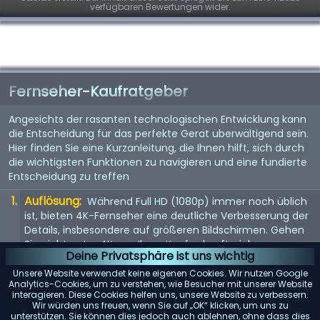
verfügbaren Bewertungen wider.
Fernseher-Kaufratgeber
Angesichts der rasanten technologischen Entwicklung kann
die Entscheidung für das perfekte Gerät überwältigend sein.
Hier finden Sie eine Kurzanleitung, die Ihnen hilft, sich durch
die wichtigsten Funktionen zu navigieren und eine fundierte
Entscheidung zu treffen
Auflösung:
Während Full HD (1080p) immer noch üblich
ist, bieten 4K-Fernseher eine deutliche Verbesserung der
Details, insbesondere auf größeren Bildschirmen. Gehen
Sie nicht unter 4K, um Ihren Kauf zukunftssicher zu
Deine Privatsphäre ist uns wichtig
machen. 8K steht vor der Tür, aber da Inhalte noch rar
sind, ist dies noch keine Notwendigkeit.
Unsere Website verwendet keine eigenen Cookies. Wir nutzen Google
Analytics-Cookies, um zu verstehen, wie Besucher mit unserer Website
Bildwiederholfrequenz:
interagieren. Diese Cookies helfen uns, unsere Website zu verbessern.
Achten Sie auf eine
Wir würden uns freuen, wenn Sie auf „OK“ klicken, um uns zu
Bildwiederholfrequenz von 120 Hz für flüssigere
unterstützen. Sie können dies jedoch auch ablehnen, ohne dass dies