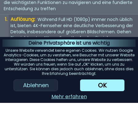
die wichtigsten Funktionen zu navigieren und eine fundierte
Entscheidung zu treffen
Auflösung:
Während Full HD (1080p) immer noch üblich
ist, bieten 4K-Fernseher eine deutliche Verbesserung der
Details, insbesondere auf größeren Bildschirmen. Gehen
Sie nicht unter 4K, um Ihren Kauf zukunftssicher zu
Deine Privatsphäre ist uns wichtig
machen. 8K steht vor der Tür, aber da Inhalte noch rar
sind, ist dies noch keine Notwendigkeit.
Unsere Website verwendet keine eigenen Cookies. Wir nutzen Google
Analytics-Cookies, um zu verstehen, wie Besucher mit unserer Website
Bildwiederholfrequenz:
interagieren. Diese Cookies helfen uns, unsere Website zu verbessern.
Achten Sie auf eine
Wir würden uns freuen, wenn Sie auf „OK“ klicken, um uns zu
Bildwiederholfrequenz von 120 Hz für flüssigere
unterstützen. Sie können dies jedoch auch ablehnen, ohne dass dies
Bewegungen. Dies ist besonders wichtig für schnelle
Ihre Erfahrung beeinträchtigt.
Inhalte wie Sport oder Actionfilme. Eine höhere
OK
Ablehnen
Bildwiederholfrequenz kann auch das Spielerlebnis
verbessern.
Mehr erfahren
High Dynamic Range (HDR):
HDR-kompatible
Fernseher bieten eine lebendigere und realistischere
Farbpalette sowie einen besseren Kontrast. Entscheiden
Sie sich für fortschrittliche Formate wie HDR10+ oder Dolby
Vision für das beste Seherlebnis.