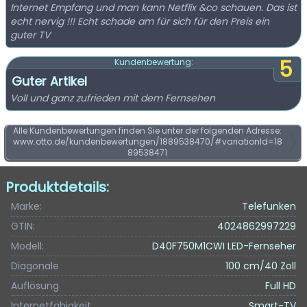
Internet Empfang und man kann Netflix &co schauen. Das ist
echt nervig !!! Echt schade am für sich für den Preis ein
guter TV
5
Kundenbewertung:
Guter Artikel
Voll und ganz zufrieden mit dem Fernsehen
Alle Kundenbewertungen finden Sie unter der folgenden Adresse:
www.otto.de/kundenbewertungen/1889538470/#variationId=18
89538471
Produktdetails:
Marke:
Telefunken
GTIN:
4024862997229
Modell:
D40F750M1CWI LED-Fernseher
Diagonale
100 cm/40 Zoll
Auflösung
Full HD
Internetfähigkeit
Smart-TV