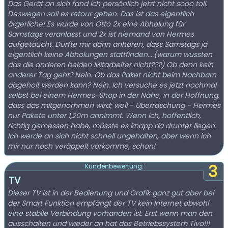
Das Gerät an sich fand ich persönlich jetzt nicht sooo toll.
Deswegen soll es retour gehen. Das ist das eigentlich
ärgerliche! Es wurde von Otto 2x eine Abholung für
Samstags veranlasst und 2x ist niemand von Hermes
aufgetaucht. Durfte mir dann anhören, dass Samstags ja
eigentlich keine Abholungen stattfinden....(warum wussten
das die anderen beiden Mitarbeiter nicht???) Ob denn kein
anderer Tag geht? Nein. Ob das Paket nicht beim Nachbarn
abgeholt werden kann? Nein. Ich versuche es jetzt nochmal
selbst bei einem Hermes-Shop in der Nähe, in der Hoffnung,
dass das mitgenommen wird; weil - Überraschung - Hermes
nur Pakete unter 1,20m annimmt. Wenn ich, hoffentlich,
richtig gemessen habe, müsste es knapp da drunter liegen.
Ich werde an sich nicht schnell ungehalten, aber wenn ich
mir nur noch veräppelt vorkomme, schon!
3
Kundenbewertung:
TV
Dieser TV ist in der Bedienung und Grafik ganz gut aber bei
der Smart Funktion empfängt der TV kein Internet obwohl
eine stabile Verbindung vorhanden ist. Erst wenn man den
ausschalten und wieder an hat das Betriebssystem Tivo!!!