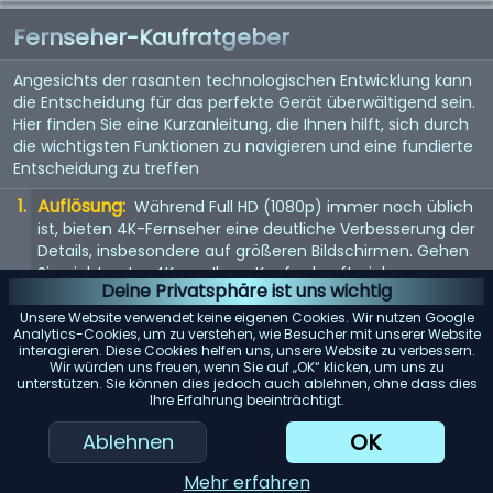
Fernseher-Kaufratgeber
Angesichts der rasanten technologischen Entwicklung kann
die Entscheidung für das perfekte Gerät überwältigend sein.
Hier finden Sie eine Kurzanleitung, die Ihnen hilft, sich durch
die wichtigsten Funktionen zu navigieren und eine fundierte
Entscheidung zu treffen
Auflösung:
Während Full HD (1080p) immer noch üblich
ist, bieten 4K-Fernseher eine deutliche Verbesserung der
Details, insbesondere auf größeren Bildschirmen. Gehen
Sie nicht unter 4K, um Ihren Kauf zukunftssicher zu
Deine Privatsphäre ist uns wichtig
machen. 8K steht vor der Tür, aber da Inhalte noch rar
sind, ist dies noch keine Notwendigkeit.
Unsere Website verwendet keine eigenen Cookies. Wir nutzen Google
Analytics-Cookies, um zu verstehen, wie Besucher mit unserer Website
Bildwiederholfrequenz:
interagieren. Diese Cookies helfen uns, unsere Website zu verbessern.
Achten Sie auf eine
Wir würden uns freuen, wenn Sie auf „OK“ klicken, um uns zu
Bildwiederholfrequenz von 120 Hz für flüssigere
unterstützen. Sie können dies jedoch auch ablehnen, ohne dass dies
Bewegungen. Dies ist besonders wichtig für schnelle
Ihre Erfahrung beeinträchtigt.
Inhalte wie Sport oder Actionfilme. Eine höhere
OK
Ablehnen
Bildwiederholfrequenz kann auch das Spielerlebnis
verbessern.
Mehr erfahren