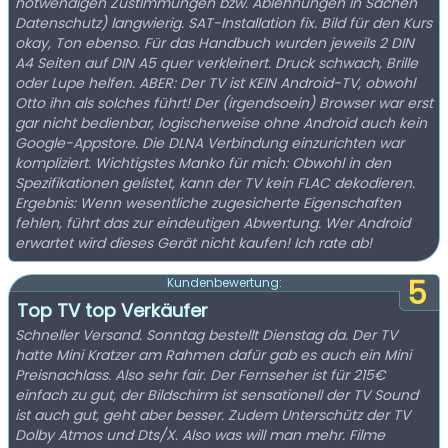
notwendigen Zustimmungen bzw. Ablehnungen in Sachen
Datenschutz) langwierig. SAT-Installation fix. Bild für den Kurs
okay, Ton ebenso. Für das Handbuch wurden jeweils 2 DIN
A4 Seiten auf DIN A5 quer verkleinert. Druck schwach, Brille
oder Lupe helfen. ABER: Der TV ist KEIN Android-TV, obwohl
Otto ihn als solches führt! Der (irgendsoein) Browser war erst
gar nicht bedienbar, logischerweise ohne Android auch kein
Google-Appstore. Die DLNA Verbindung einzurichten war
kompliziert. Wichtigstes Manko für mich: Obwohl in den
Spezifikationen gelistet, kann der TV kein FLAC dekodieren.
Ergebnis: Wenn wesentliche zugesicherte Eigenschaften
fehlen, führt das zur eindeutigen Abwertung. Wer Android
erwartet wird dieses Gerät nicht kaufen! Ich rate ab!
5
Kundenbewertung:
Top TV top Verkäufer
Schneller Versand. Sonntag bestellt Dienstag da. Der TV
hatte Mini Kratzer am Rahmen dafür gab es auch ein Mini
Preisnachlass. Also sehr fair. Der Fernseher ist für 215€
einfach zu gut, der Bildschirm ist sensationell der TV Sound
ist auch gut, geht aber besser. Zudem Unterschütz der TV
Dolby Atmos und Dts/X. Also was will man mehr. Filme