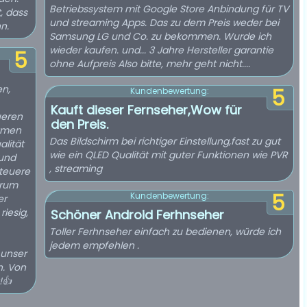
Betriebssystem mit Google Store Anbindung für TV
, dass
und streaming Apps. Das zu dem Preis weder bei
n.
Samsung LG und Co. zu bekommen. Wurde ich
wieder kaufen. und... 3 Jahre Hersteller garantie
5
ohne Aufpreis Also bitte, mehr geht nicht....
n,
5
Kundenbewertung:
Kauft dieser Fernseher,Wow für
ueren
den Preis.
amen
Das Bildschirm bei richtiger Einstellung,fast zu gut
alität
wie ein QLED Qualität mit guter Funktionen wie PVR
 und
, streaming
 teuere
arum
5
Kundenbewertung:
er
Schöner Android Ferhnseher
Toller Ferhnseher einfach zu bedienen, würde ich
jedem empfehlen .
on
!👍