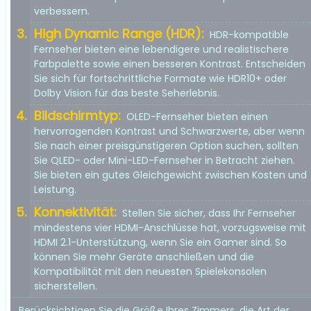
verbessern.
High Dynamic Range (HDR):
HDR-kompatible
Fernseher bieten eine lebendigere und realistischere
Farbpalette sowie einen besseren Kontrast. Entscheiden
Sie sich für fortschrittliche Formate wie HDR10+ oder
Dolby Vision für das beste Seherlebnis.
Bildschirmtyp:
OLED-Fernseher bieten einen
hervorragenden Kontrast und Schwarzwerte, aber wenn
Sie nach einer preisgünstigeren Option suchen, sollten
Sie QLED- oder Mini-LED-Fernseher in Betracht ziehen.
Sie bieten ein gutes Gleichgewicht zwischen Kosten und
Leistung.
Konnektivität:
Stellen Sie sicher, dass Ihr Fernseher
mindestens vier HDMI-Anschlüsse hat, vorzugsweise mit
HDMI 2.1-Unterstützung, wenn Sie ein Gamer sind. So
können Sie mehr Geräte anschließen und die
Kompatibilität mit den neuesten Spielekonsolen
sicherstellen.
Berücksichtigen Sie die Größe Ihres Zimmers, die Art der