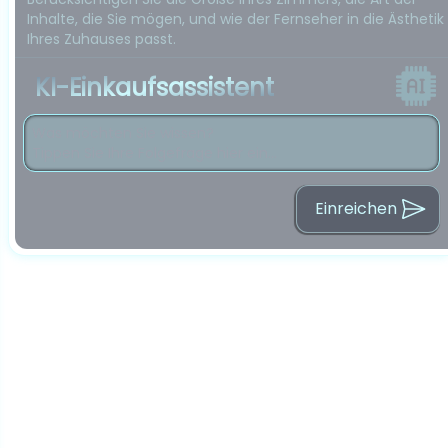
Inhalte, die Sie mögen, und wie der Fernseher in die Ästhetik
Ihres Zuhauses passt.
KI-Einkaufsassistent
Einreichen