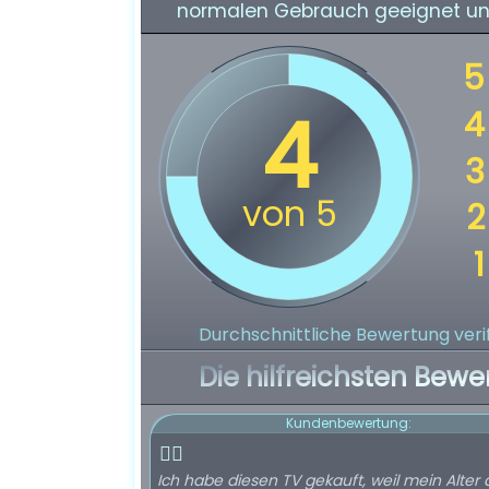
normalen Gebrauch geeignet un
Durchschnittliche Bewertung verif
Die hilfreichsten Bewe
Kundenbewertung:
👍🏻
Ich habe diesen TV gekauft, weil mein Alter 