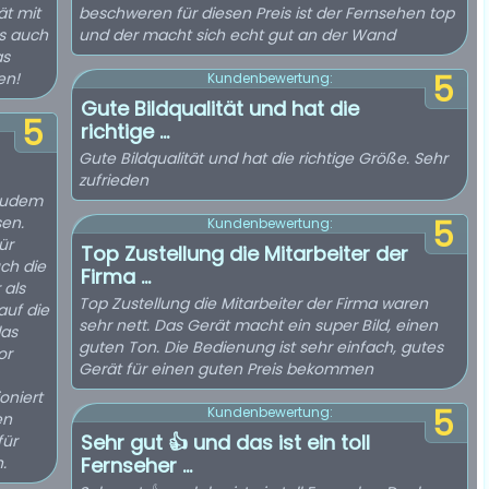
ät mit
beschweren für diesen Preis ist der Fernsehen top
as auch
und der macht sich echt gut an der Wand
as
en!
5
Kundenbewertung:
Gute Bildqualität und hat die
5
richtige ...
Gute Bildqualität und hat die richtige Größe. Sehr
zufrieden
 zudem
en.
5
Kundenbewertung:
ür
Top Zustellung die Mitarbeiter der
ch die
Firma ...
 als
Top Zustellung die Mitarbeiter der Firma waren
auf die
sehr nett. Das Gerät macht ein super Bild, einen
das
guten Ton. Die Bedienung ist sehr einfach, gutes
or
Gerät für einen guten Preis bekommen
oniert
5
Kundenbewertung:
en
Sehr gut 👍 und das ist ein toll
für
.
Fernseher ...