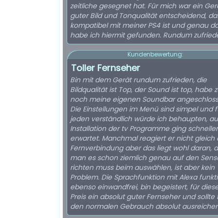
zeitliche gesegnet hat. Für mich war ein Ger
guter Bild und Tonqualität entscheidend, d
kompatibel mit meiner PS4 ist und genau d
habe ich hiermit gefunden. Rundum zufried
Kundenbewertung:
Toller Fernseher
Bin mit dem Gerät rundum zufrieden, die
Bildqualität ist Top, der Sound ist top, habe
noch meine eigenen Soundbar angeschloss
Die Einstellungen im Menü sind simpel und f
jeden verständlich würde ich behaupten, au
Installation der tv Programme ging schneller
erwartet. Manchmal reagiert er nicht gleich 
Fernverbindung aber das liegt wohl daran, 
man es schon ziemlich genau auf den Sens
richten muss beim auswählen, ist aber kein
Problem. Die Sprachfunktion mit Alexa funkti
ebenso einwandfrei, bin begeistert, für dies
Preis ein absolut guter Fernseher und sollte 
den normalen Gebrauch absolut ausreichen