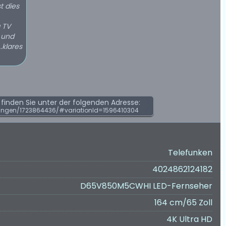
t dies
g TV
 und
.klares
inden Sie unter der folgenden Adresse:
ungen/1723864436/#variationId=1596410304
Telefunken
4024862124182
D65V850M5CWHI LED-Fernseher
164 cm/65 Zoll
4K Ultra HD