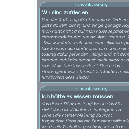
Kundenbewertung:
Wir sind zufrieden
Von der Größe top Bild Ton auch in Ordnung
gibt's da kein disney und einige gängige Ap
man nutzt nicht drauf man muss separat ei
streamgerät kaufen um die Apps sehen zu
. Das wunderte mich auch sehr . Also einzig
Manko was mich störte aber ich habe mein
Lösung dafür gefunden . Achja und mit dem
Internet verbindet der auch nicht direkt es 
eine Weile bei diesem Gerät. Durch das
streamgerät was ich zusätzlich kaufen muss
funktioniert alles wieder.
Kundenbewertung:
Ich hätte es wissen müssen
das dieser TV nichts taugt.Wenn das Bild
steht,dann sind Lichter im Hintergrund zu
sehen,die meiner Meinung da nicht
hingehören.Habe diesen Fernseher reklamie
wurde ein Techniker geschickt,der sich das