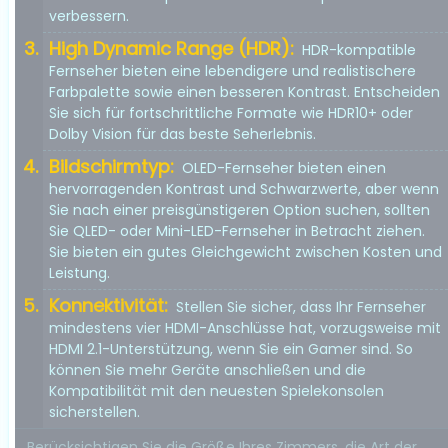
verbessern.
High Dynamic Range (HDR):
HDR-kompatible
Fernseher bieten eine lebendigere und realistischere
Farbpalette sowie einen besseren Kontrast. Entscheiden
Sie sich für fortschrittliche Formate wie HDR10+ oder
Dolby Vision für das beste Seherlebnis.
Bildschirmtyp:
OLED-Fernseher bieten einen
hervorragenden Kontrast und Schwarzwerte, aber wenn
Sie nach einer preisgünstigeren Option suchen, sollten
Sie QLED- oder Mini-LED-Fernseher in Betracht ziehen.
Sie bieten ein gutes Gleichgewicht zwischen Kosten und
Leistung.
Konnektivität:
Stellen Sie sicher, dass Ihr Fernseher
mindestens vier HDMI-Anschlüsse hat, vorzugsweise mit
HDMI 2.1-Unterstützung, wenn Sie ein Gamer sind. So
können Sie mehr Geräte anschließen und die
Kompatibilität mit den neuesten Spielekonsolen
sicherstellen.
Berücksichtigen Sie die Größe Ihres Zimmers, die Art der