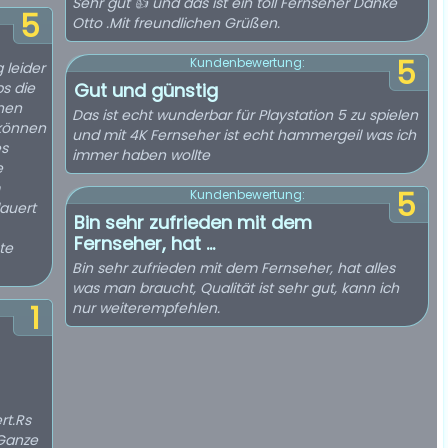
Sehr gut 👍 und das ist ein toll Fernseher Danke
5
Otto .Mit freundlichen Grüßen.
5
Kundenbewertung:
 leider
ps die
Gut und günstig
nen
Das ist echt wunderbar für Playstation 5 zu spielen
 können
und mit 4K Fernseher ist echt hammergeil was ich
es
immer haben wollte
e
5
Kundenbewertung:
dauert
Bin sehr zufrieden mit dem
Fernseher, hat ...
te
Bin sehr zufrieden mit dem Fernseher, hat alles
was man braucht, Qualität ist sehr gut, kann ich
1
nur weiterempfehlen.
rt.Rs
 Ganze