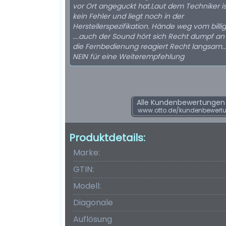
vor Ort angeguckt hat.Laut dem Techniker is
kein Fehler und liegt noch in der
Herstellerspezifikation. Hände weg vom billi
....auch der Sound hört sich Recht dumpf an
die Fernbedienung reagiert Recht langsam...
NEIN für eine Weiterempfehlung
Alle Kundenbewertungen f
www.otto.de/kundenbewert
Produktdetails:
Marke:
GTIN:
Modell:
Diagonale
Auflösung