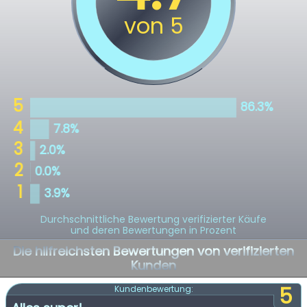
Durchschnittliche Bewertung verifizierter Käufe
und deren Bewertungen in Prozent
Die hilfreichsten Bewertungen von verifizierten
Kunden
5
Kundenbewertung: