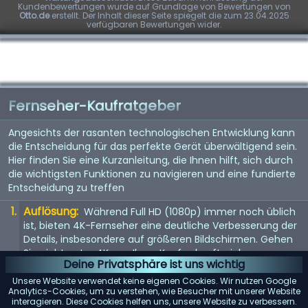
Kundenbewertungen wurde auf Grundlage von Bewertungen von
Otto.de
erstellt. Der Inhalt dieser Seite spiegelt die zum 23.04.2025
verfügbaren Bewertungen wider.
Fernseher-Kaufratgeber
Angesichts der rasanten technologischen Entwicklung kann
die Entscheidung für das perfekte Gerät überwältigend sein.
Hier finden Sie eine Kurzanleitung, die Ihnen hilft, sich durch
die wichtigsten Funktionen zu navigieren und eine fundierte
Entscheidung zu treffen
Auflösung:
Während Full HD (1080p) immer noch üblich
ist, bieten 4K-Fernseher eine deutliche Verbesserung der
Details, insbesondere auf größeren Bildschirmen. Gehen
Sie nicht unter 4K, um Ihren Kauf zukunftssicher zu
Deine Privatsphäre ist uns wichtig
machen. 8K steht vor der Tür, aber da Inhalte noch rar
sind, ist dies noch keine Notwendigkeit.
Unsere Website verwendet keine eigenen Cookies. Wir nutzen Google
Analytics-Cookies, um zu verstehen, wie Besucher mit unserer Website
Bildwiederholfrequenz:
interagieren. Diese Cookies helfen uns, unsere Website zu verbessern.
Achten Sie auf eine