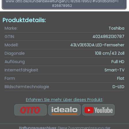
www.otto.de/kundenbewertungen/C1826878951/#variationId=1
826878952
Produktdetails:
Marke:
Toshiba
GTIN:
4024862130787
Modell:
43LV3E63DA LED-Fernseher
Diagonale
108 cm/43 Zoll
Auflösung
Full HD
Internetfähigkeit
Smart-TV
Form
Flat
Bildschirmtechnologie
D-LED
Erfahren Sie mehr über dieses Produkt
:
Haftungsausschluss:
Diese Zusammenfassung der