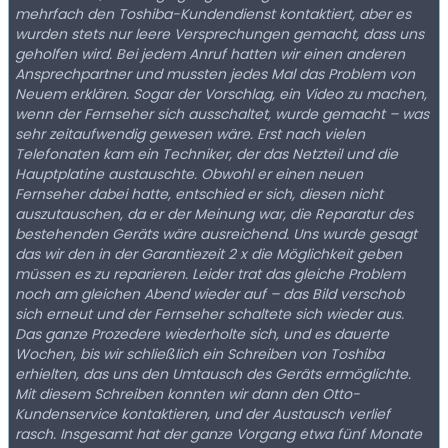
mehrfach den Toshiba-Kundendienst kontaktiert, aber es
wurden stets nur leere Versprechungen gemacht, dass uns
geholfen wird. Bei jedem Anruf hatten wir einen anderen
Ansprechpartner und mussten jedes Mal das Problem von
Neuem erklären. Sogar der Vorschlag, ein Video zu machen,
wenn der Fernseher sich ausschaltet, wurde gemacht – was
sehr zeitaufwendig gewesen wäre. Erst nach vielen
Telefonaten kam ein Techniker, der das Netzteil und die
Hauptplatine austauschte. Obwohl er einen neuen
Fernseher dabei hatte, entschied er sich, diesen nicht
auszutauschen, da er der Meinung war, die Reparatur des
bestehenden Geräts wäre ausreichend. Uns wurde gesagt
das wir den in der Garantiezeit 2 x die Möglichkeit geben
müssen es zu reparieren. Leider trat das gleiche Problem
noch am gleichen Abend wieder auf – das Bild verschob
sich erneut und der Fernseher schaltete sich wieder aus.
Das ganze Prozedere wiederholte sich, und es dauerte
Wochen, bis wir schließlich ein Schreiben von Toshiba
erhielten, das uns den Umtausch des Geräts ermöglichte.
Mit diesem Schreiben konnten wir dann den Otto-
Kundenservice kontaktieren, und der Austausch verlief
rasch. Insgesamt hat der ganze Vorgang etwa fünf Monate