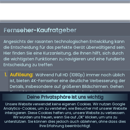
Fernseher-Kaufratgeber
Angesichts der rasanten technologischen Entwicklung kann
die Entscheidung für das perfekte Gerät überwältigend sein.
Hier finden Sie eine Kurzanleitung, die Ihnen hilft, sich durch
die wichtigsten Funktionen zu navigieren und eine fundierte
Entscheidung zu treffen
Auflösung:
Während Full HD (1080p) immer noch üblich
ist, bieten 4K-Fernseher eine deutliche Verbesserung der
Details, insbesondere auf größeren Bildschirmen. Gehen
Sie nicht unter 4K, um Ihren Kauf zukunftssicher zu
Deine Privatsphäre ist uns wichtig
machen. 8K steht vor der Tür, aber da Inhalte noch rar
sind, ist dies noch keine Notwendigkeit.
Unsere Website verwendet keine eigenen Cookies. Wir nutzen Google
Analytics-Cookies, um zu verstehen, wie Besucher mit unserer Website
Bildwiederholfrequenz:
interagieren. Diese Cookies helfen uns, unsere Website zu verbessern.
Achten Sie auf eine
Wir würden uns freuen, wenn Sie auf „OK“ klicken, um uns zu
Bildwiederholfrequenz von 120 Hz für flüssigere
unterstützen. Sie können dies jedoch auch ablehnen, ohne dass dies
Bewegungen. Dies ist besonders wichtig für schnelle
Ihre Erfahrung beeinträchtigt.