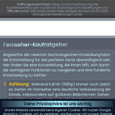
Haftungsausschluss:
Diese Zusammenfassung der
Kundenbewertungen wurde auf Grundlage von Bewertungen von
Otto.de
erstellt. Der Inhalt dieser Seite spiegelt die zum 23.04.2025
verfügbaren Bewertungen wider.
Fernseher-Kaufratgeber
Angesichts der rasanten technologischen Entwicklung kann
die Entscheidung für das perfekte Gerät überwältigend sein.
Hier finden Sie eine Kurzanleitung, die Ihnen hilft, sich durch
die wichtigsten Funktionen zu navigieren und eine fundierte
Entscheidung zu treffen
Auflösung:
Während Full HD (1080p) immer noch üblich
ist, bieten 4K-Fernseher eine deutliche Verbesserung der
Details, insbesondere auf größeren Bildschirmen. Gehen
Sie nicht unter 4K, um Ihren Kauf zukunftssicher zu
Deine Privatsphäre ist uns wichtig
machen. 8K steht vor der Tür, aber da Inhalte noch rar
sind, ist dies noch keine Notwendigkeit.
Unsere Website verwendet keine eigenen Cookies. Wir nutzen Google
Analytics-Cookies, um zu verstehen, wie Besucher mit unserer Website