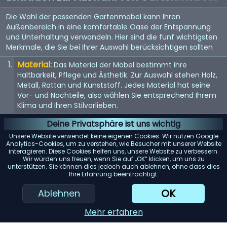
Die Wahl der passenden Gartenmöbel kann Ihren
Außenbereich in eine komfortable Oase der Entspannung
und Unterhaltung verwandeln. Hier sind die fünf wichtigsten
Merkmale, die Sie bei Ihrer Auswahl berücksichtigen sollten
Material:
Das Material der Möbel bestimmt ihre
Haltbarkeit, Pflege und Ästhetik. Zur Auswahl stehen Holz,
Metall, Rattan und Kunststoff. Jedes Material hat seine
Vor- und Nachteile, also wählen Sie entsprechend Ihrem
Klima und Ihren Stilvorlieben.
Komfort:
Komfort ist der Schlüssel, wenn es um
Deine Privatsphäre ist uns wichtig
Gartenmöbel geht. Suchen Sie nach ergonomisch
Unsere Website verwendet keine eigenen Cookies. Wir nutzen Google
gestalteten Stücken mit ausreichender Polsterung oder
Analytics-Cookies, um zu verstehen, wie Besucher mit unserer Website
interagieren. Diese Cookies helfen uns, unsere Website zu verbessern.
der Möglichkeit, Kissen hinzuzufügen.
Wir würden uns freuen, wenn Sie auf „OK“ klicken, um uns zu
unterstützen. Sie können dies jedoch auch ablehnen, ohne dass dies
Größe:
Berücksichtigen Sie die Größe Ihres Gartens und
Ihre Erfahrung beeinträchtigt.
der Möbel. Stellen Sie sicher, dass die von Ihnen
ausgewählten Möbel gut in Ihren Bereich passen, ohne
OK
Ablehnen
dass er überfüllt oder zu leer wirkt.
Mehr erfahren
Wetterbeständigkeit:
Ihre Gartenmöbel sollten
verschiedenen Wetterbedingungen standhalten können.