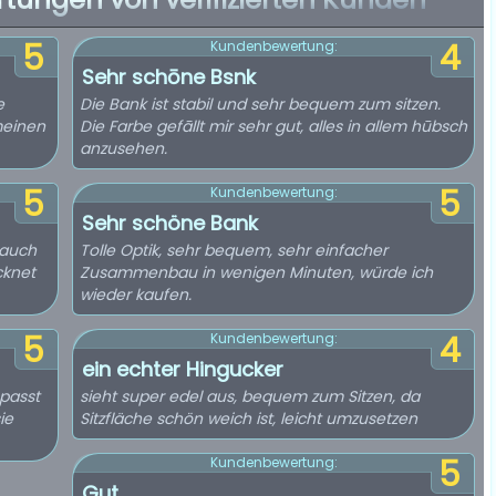
5
4
Kundenbewertung:
Sehr schōne Bsnk
e
Die Bank ist stabil und sehr bequem zum sitzen.
meinen
Die Farbe gefāllt mir sehr gut, alles in allem hūbsch
anzusehen.
5
5
Kundenbewertung:
Sehr schöne Bank
 auch
Tolle Optik, sehr bequem, sehr einfacher
cknet
Zusammenbau in wenigen Minuten, würde ich
wieder kaufen.
5
4
Kundenbewertung:
ein echter Hingucker
passt
sieht super edel aus, bequem zum Sitzen, da
ie
Sitzfläche schön weich ist, leicht umzusetzen
5
Kundenbewertung:
Gut