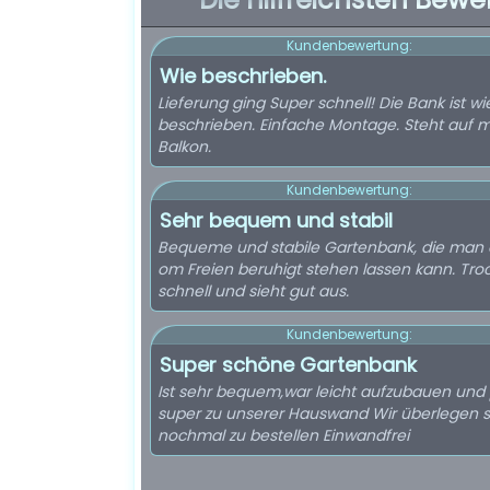
Kundenbewertung:
Wie beschrieben.
Lieferung ging Super schnell! Die Bank ist wi
beschrieben. Einfache Montage. Steht auf 
Balkon.
Kundenbewertung:
Sehr bequem und stabil
Bequeme und stabile Gartenbank, die man
om Freien beruhigt stehen lassen kann. Tro
schnell und sieht gut aus.
Kundenbewertung:
Super schöne Gartenbank
Ist sehr bequem,war leicht aufzubauen und 
super zu unserer Hauswand Wir überlegen s
nochmal zu bestellen Einwandfrei