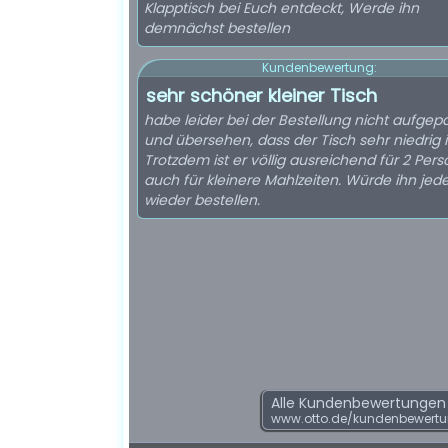
Klapptisch bei Euch entdeckt, Werde ihn
demnächst bestellen
Kundenbewertung:
sehr schöner kleiner Tisch
habe leider bei der Bestellung nicht aufgep
und übersehen, dass der Tisch sehr niedrig i
Trotzdem ist er völlig ausreichend für 2 Per
auch für kleinere Mahlzeiten. Würde ihn jede
wieder bestellen.
Alle Kundenbewertungen f
www.otto.de/kundenbewertu