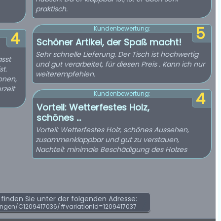
praktisch.
5
Kundenbewertung:
4
Schöner Artikel, der Spaß macht!
Sehr schnelle Lieferung. Der Tisch ist hochwertig
asst
und gut verarbeitet, für diesen Preis . Kann ich nur
st.
weiterempfehlen.
sonen,
rzeit
4
Kundenbewertung:
Vorteil: Wetterfestes Holz,
schönes ...
Vorteil: Wetterfestes Holz, schönes Aussehen,
zusammenklappbar und gut zu verstauen,
Nachteil: minimale Beschädigung des Holzes
inden Sie unter der folgenden Adresse:
ngen/C1209417036/#variationId=1209417037