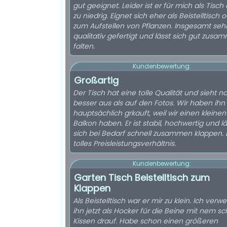
gut geeignet. Leider ist er für mich als Tisch
zu niedrig. Eignet sich eher als Beistelltisch 
zum Aufstellen von Pflanzen. Insgesamt seh
qualitativ gefertigt und lässt sich gut zusa
falten.
Kundenbewertung:
Großartig
Der Tisch hat eine tolle Qualität und sieht n
besser aus als auf den Fotos. Wir haben ihn
hauptsächlich grkauft, weil wir einen kleinen
Balkon haben. Er ist stabil, hochwertig und lä
sich bei Bedarf schnell zusammen klappen. 
tolles Preisleistungsverhältnis.
Kundenbewertung:
Garten Tisch Beistelltisch zum
Klappen
Als Beistelltisch war er mir zu klein. Ich ver
ihn jetzt als Hocker für die Beine mit nem s
Kissen drauf. Habe schon einen größeren