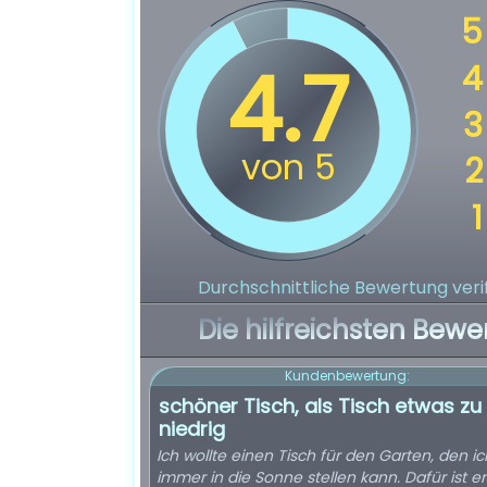
Durchschnittliche Bewertung verif
Die hilfreichsten Bewe
Kundenbewertung:
schöner Tisch, als Tisch etwas zu
niedrig
Ich wollte einen Tisch für den Garten, den ic
immer in die Sonne stellen kann. Dafür ist er