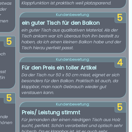
Klappfunktion ist praktisch weil platzsparend.
 etwas
oder
5
r
Kundenbewertung:
mmen
ein guter Tisch für den Balkon
ein guter Tisch aus qualitativen Material. Als der
Tisch ankam war ich überaus froh ihn bestellt zu
5
haben, da ich einen kleinen Balkon habe und der
Tisch hierzu perfekt passt.
och
4
Kundenbewertung:
Für den Preis ein toller Artikel
sst
Da der Tisch nur 50 x 50 cm misst, eignet er sich
Ein
besonders für den Balkon. Praktisch ist auch, da
klappbar, man nach Gebrauch wieder gut
verstauen kann.
5
5
Kundenbewertung:
Preis/ Leistung stimmt
wende
Für jemanden der einen niedrigen Tisch aus Holz
chönen
sucht, perfekt. Schön verarbeitet und optisch sehr
hübsch. Da er klappbar ist, ist er auch sehr