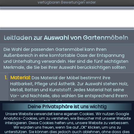
verfügbaren Bewertungen wider.
Leitfaden zur Auswahl von Gartenmöbeln
Die Wahl der passenden Gartenmöbel kann Ihren
Außenbereich in eine komfortable Oase der Entspannung
und Unterhaltung verwandeln. Hier sind die fünf wichtigsten
Merkmale, die Sie bei Ihrer Auswahl berücksichtigen sollten
Material:
Das Material der Möbel bestimmt ihre
Haltbarkeit, Pflege und Ästhetik. Zur Auswahl stehen Holz,
Metall, Rattan und Kunststoff. Jedes Material hat seine
Vor- und Nachteile, also wählen Sie entsprechend Ihrem
Klima und Ihren Stilvorlieben.
Deine Privatsphäre ist uns wichtig
Komfort:
Komfort ist der Schlüssel, wenn es um
Unsere Website verwendet keine eigenen Cookies. Wir nutzen Google
Gartenmöbel geht. Suchen Sie nach ergonomisch
Analytics-Cookies, um zu verstehen, wie Besucher mit unserer Website
interagieren. Diese Cookies helfen uns, unsere Website zu verbessern.
gestalteten Stücken mit ausreichender Polsterung oder
Wir würden uns freuen, wenn Sie auf „OK“ klicken, um uns zu
der Möglichkeit, Kissen hinzuzufügen.
unterstützen. Sie können dies jedoch auch ablehnen, ohne dass dies