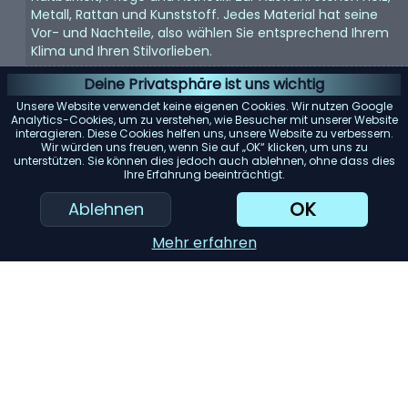
Metall, Rattan und Kunststoff. Jedes Material hat seine
Vor- und Nachteile, also wählen Sie entsprechend Ihrem
Klima und Ihren Stilvorlieben.
Komfort:
Komfort ist der Schlüssel, wenn es um
Deine Privatsphäre ist uns wichtig
Gartenmöbel geht. Suchen Sie nach ergonomisch
Unsere Website verwendet keine eigenen Cookies. Wir nutzen Google
gestalteten Stücken mit ausreichender Polsterung oder
Analytics-Cookies, um zu verstehen, wie Besucher mit unserer Website
interagieren. Diese Cookies helfen uns, unsere Website zu verbessern.
der Möglichkeit, Kissen hinzuzufügen.
Wir würden uns freuen, wenn Sie auf „OK“ klicken, um uns zu
unterstützen. Sie können dies jedoch auch ablehnen, ohne dass dies
Größe:
Berücksichtigen Sie die Größe Ihres Gartens und
Ihre Erfahrung beeinträchtigt.
der Möbel. Stellen Sie sicher, dass die von Ihnen
ausgewählten Möbel gut in Ihren Bereich passen, ohne
OK
Ablehnen
dass er überfüllt oder zu leer wirkt.
Mehr erfahren
Wetterbeständigkeit:
Ihre Gartenmöbel sollten
verschiedenen Wetterbedingungen standhalten können.
Achten Sie auf UV- und wasserbeständige Eigenschaften,
um eine lange Lebensdauer zu gewährleisten.
KI-Einkaufsassistent