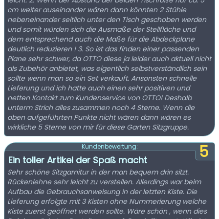
leicht. 2. Wenn der Abstand der beiden Tischfüße nur ca. 5
cm weiter auseinander wären dann könnten 2 Stühle
nebeneinander seitlich unter den Tisch geschoben werden
und somit würden sich die Ausmaße der Stellfläche und
dem entsprechend auch die Maße für die Abdeckplane
deutlich reduzieren ! 3. So ist das finden einer passenden
Plane sehr schwer, da OTTO diese ja leider auch aktuell nicht
als Zubehör anbietet, was eigentlich selbstverständlich sein
sollte wenn man so ein Set verkauft. Ansonsten schnelle
Lieferung und ich hatte auch einen sehr positiven und
netten Kontakt zum Kundenservice von OTTO! Deshalb
unterm Strich alles zusammen noch 4 Sterne. Wenn die
oben aufgeführten Punkte nicht wären dann wären es
wirkliche 5 Sterne von mir für diese Garten Sitzgruppe.
5
Kundenbewertung:
Ein toller Artikel der Spaß macht
Sehr schöne Sitzgarnitur in der man bequem drin sitzt.
Rückenlehne sehr leicht zu verstellen. Allerdings war beim
Aufbau die Gebrauchsanweisung in der letzten Kiste. Die
Lieferung erfolgte mit 3 Kisten ohne Nummerierung welche
Kiste zuerst geöffnet werden sollte. Wäre schön , wenn dies