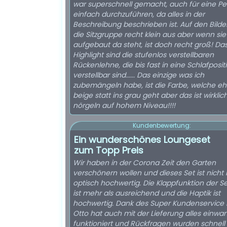
war superschnell gemacht, auch für eine P
einfach durchzuführen, da alles in der
Beschreibung beschrieben ist. Auf den Bilder
die Sitzgruppe recht klein aus aber wenn si
aufgebaut da steht, ist doch recht groß! Da
Highlight sind die stufenlos verstellbaren
Rückenlehne, die bis fast in eine Schlafposit
verstellbar sind...... Das einzige was ich
zubemängeln habe, ist die Farbe, welche eh
beige statt ins grau geht aber das ist wirklic
nörgeln auf hohem Niveau!!!!
Kundenbewertung:
Ein wunderschönes Loungeset
zum Topp Preis
Wir haben in der Corona Zeit den Garten
verschönern wollen und dieses Set ist nicht 
optisch hochwertig. Die Klappfunktion der S
ist mehr als ausreichend und die Haptik ist
hochwertig. Dank des Super Kundenservice 
Otto hat auch mit der Lieferung alles einwan
funktioniert und Rückfragen wurden schnell