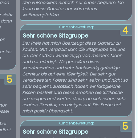
erson
den Fußhockern einfach nur super bequem. Ich
kann diese Garnitur nur wärmstens
 sieht
weiterempfehlen.
e dann
s
4
Kundenbewertung:
Sehr schöne Sitzgruppe
ion
Der Preis hat mich überzeugt diese Garnitur zu
kaufen. Gut verpackt kam die Sitzgruppe bei uns
er ins
an. Der Aufbau wurde zügig von meinem Mann
h
und mir erledigt. Wir genießen diese
wunderschöne und sehr hochwertig gefertige
Garnitur bis auf eine Kleinigkeit. Die sehr gut
5
verarbeiteten Polster sind sehr weich und nicht so
sehr bequem, zusätzlich haben wir farbgleiche
Kissen bestellt und diese erhöhen die Sitzfläche
um einiges und werten diese, an sich schon sehr
schöne Garnitur, um einiges auf. Die Farbe hat
nur
mich positiv überrascht.
essel
5
bei
Kundenbewertung:
dfrei
Sehr schöne Sitzgruppe