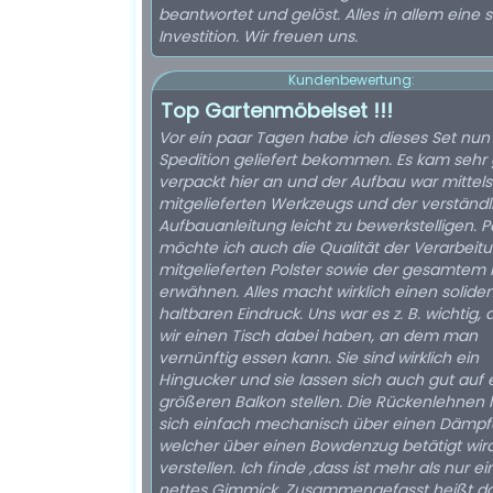
beantwortet und gelöst. Alles in allem eine 
Investition. Wir freuen uns.
Kundenbewertung:
Top Gartenmöbelset !!!
Vor ein paar Tagen habe ich dieses Set nun
Spedition geliefert bekommen. Es kam sehr 
verpackt hier an und der Aufbau war mittels
mitgelieferten Werkzeugs und der verständl
Aufbauanleitung leicht zu bewerkstelligen. Po
möchte ich auch die Qualität der Verarbeit
mitgelieferten Polster sowie der gesamtem
erwähnen. Alles macht wirklich einen soliden
haltbaren Eindruck. Uns war es z. B. wichtig, 
wir einen Tisch dabei haben, an dem man
vernünftig essen kann. Sie sind wirklich ein
Hingucker und sie lassen sich auch gut auf 
größeren Balkon stellen. Die Rückenlehnen 
sich einfach mechanisch über einen Dämpf
welcher über einen Bowdenzug betätigt wird
verstellen. Ich finde ,dass ist mehr als nur ei
nettes Gimmick. Zusammengefasst heißt d