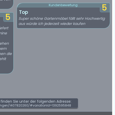
5
Kundenbewertung:
Top
5
Super schöne Gartenmöbel fällt sehr Hochwertig
aus würde ich jederzeit wieder kaufen
efert
mine
sehen
quem
nen die
ehlt
inden Sie unter der folgenden Adresse:
ungen/1407820260/#variationId=1392595848