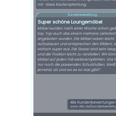
mir -klare Kaufempfehlung.
Kundenbewertung:
Super schöne Loungemöbel
Möbel wurden nach einer Woche schon geli
top. Top auch das einem mehrere Lieferter
angeboten wurden. Die Möbel waren leicht
aufzubauen und entsprechen den Bildern, 
einfach super aus. Die Sessel sind sehr be
und die Position leicht zu verstellen. Wir kön
Möbel auf jeden Fall weiterempfehlen. Uns f
nur noch die passenden Schutzhüllen. Weiß
jemand, ob und wo es so was gibt?
Alle Kundenbewertungen f
www.otto.de/kundenbewert