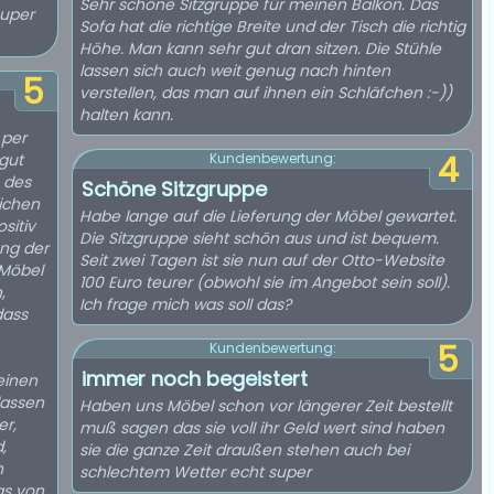
Sehr schöne Sitzgruppe für meinen Balkon. Das
super
Sofa hat die richtige Breite und der Tisch die richtig
Höhe. Man kann sehr gut dran sitzen. Die Stühle
lassen sich auch weit genug nach hinten
5
verstellen, das man auf ihnen ein Schläfchen :-))
halten kann.
 per
4
gut
Kundenbewertung:
 des
Schöne Sitzgruppe
ichen
Habe lange auf die Lieferung der Möbel gewartet.
sitiv
Die Sitzgruppe sieht schön aus und ist bequem.
ung der
Seit zwei Tagen ist sie nun auf der Otto-Website
 Möbel
100 Euro teurer (obwohl sie im Angebot sein soll).
,
Ich frage mich was soll das?
dass
5
Kundenbewertung:
immer noch begeistert
einen
lassen
Haben uns Möbel schon vor längerer Zeit bestellt
er,
muß sagen das sie voll ihr Geld wert sind haben
,
sie die ganze Zeit draußen stehen auch bei
n
schlechtem Wetter echt super
as von