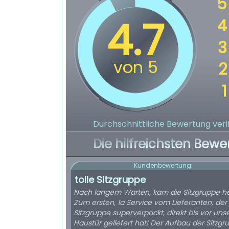
Durchschnittliche Bewertung verif
Die hilfreichsten Bewe
Kundenbewertung:
tolle Sitzgruppe
Nach langem Warten, kam die Sitzgruppe heu
Zum ersten, 1a Service vom Lieferanten, der
Sitzgruppe superverpackt, direkt bis vor uns
Haustür geliefert hat! Der Aufbau der Sitzgr