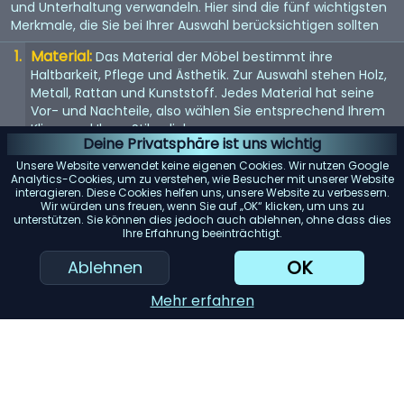
und Unterhaltung verwandeln. Hier sind die fünf wichtigsten
Merkmale, die Sie bei Ihrer Auswahl berücksichtigen sollten
Material:
Das Material der Möbel bestimmt ihre
Haltbarkeit, Pflege und Ästhetik. Zur Auswahl stehen Holz,
Metall, Rattan und Kunststoff. Jedes Material hat seine
Vor- und Nachteile, also wählen Sie entsprechend Ihrem
Klima und Ihren Stilvorlieben.
Deine Privatsphäre ist uns wichtig
Komfort:
Komfort ist der Schlüssel, wenn es um
Unsere Website verwendet keine eigenen Cookies. Wir nutzen Google
Gartenmöbel geht. Suchen Sie nach ergonomisch
Analytics-Cookies, um zu verstehen, wie Besucher mit unserer Website
interagieren. Diese Cookies helfen uns, unsere Website zu verbessern.
gestalteten Stücken mit ausreichender Polsterung oder
Wir würden uns freuen, wenn Sie auf „OK“ klicken, um uns zu
der Möglichkeit, Kissen hinzuzufügen.
unterstützen. Sie können dies jedoch auch ablehnen, ohne dass dies
Ihre Erfahrung beeinträchtigt.
Größe:
Berücksichtigen Sie die Größe Ihres Gartens und
der Möbel. Stellen Sie sicher, dass die von Ihnen
OK
Ablehnen
ausgewählten Möbel gut in Ihren Bereich passen, ohne
dass er überfüllt oder zu leer wirkt.
Mehr erfahren
KI-Einkaufsassistent