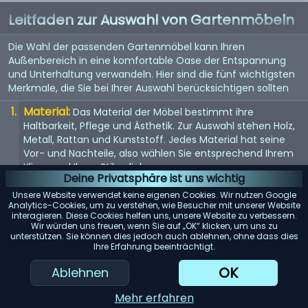
Leitfaden zur Auswahl von Gartenmöbeln
Die Wahl der passenden Gartenmöbel kann Ihren
Außenbereich in eine komfortable Oase der Entspannung
und Unterhaltung verwandeln. Hier sind die fünf wichtigsten
Merkmale, die Sie bei Ihrer Auswahl berücksichtigen sollten
Material:
Das Material der Möbel bestimmt ihre
Haltbarkeit, Pflege und Ästhetik. Zur Auswahl stehen Holz,
Metall, Rattan und Kunststoff. Jedes Material hat seine
Vor- und Nachteile, also wählen Sie entsprechend Ihrem
Klima und Ihren Stilvorlieben.
Deine Privatsphäre ist uns wichtig
Komfort:
Komfort ist der Schlüssel, wenn es um
Unsere Website verwendet keine eigenen Cookies. Wir nutzen Google
Gartenmöbel geht. Suchen Sie nach ergonomisch
Analytics-Cookies, um zu verstehen, wie Besucher mit unserer Website
interagieren. Diese Cookies helfen uns, unsere Website zu verbessern.
gestalteten Stücken mit ausreichender Polsterung oder
Wir würden uns freuen, wenn Sie auf „OK“ klicken, um uns zu
der Möglichkeit, Kissen hinzuzufügen.
unterstützen. Sie können dies jedoch auch ablehnen, ohne dass dies
Ihre Erfahrung beeinträchtigt.
Größe:
Berücksichtigen Sie die Größe Ihres Gartens und
der Möbel. Stellen Sie sicher, dass die von Ihnen
OK
Ablehnen
ausgewählten Möbel gut in Ihren Bereich passen, ohne
dass er überfüllt oder zu leer wirkt.
Mehr erfahren