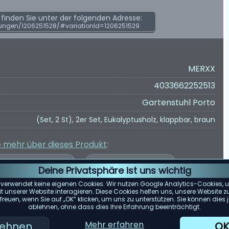
inden Sie unter der folgenden Adresse:
ungen/1206251528/#variationId=1206251529
MERXX
4033662252513
Gartenstuhl Porto
(Set, 2 St), 2er Set, Eukalyptusholz, klappbar, braun
e mehr über dieses Produkt
:
Deine Privatsphäre ist uns wichtig
 verwendet keine eigenen Cookies. Wir nutzen Google Analytics-Cookies, u
 unserer Website interagieren. Diese Cookies helfen uns, unsere Website z
reuen, wenn Sie auf „OK“ klicken, um uns zu unterstützen. Sie können die
er Kundenbewertungen wurde auf Grundlage von Bewertungen von
ablehnen, ohne dass dies Ihre Erfahrung beeinträchtigt.
e spiegelt die zum 14.05.2025 verfügbaren Bewertungen wider.
Mehr erfahren
lehnen
OK