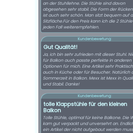
an der Stuhllehne. Die Stühle sind davon
abgesehen sehr stabil. Die Form der Rücke
ist auch sehr schön. Man sitzt bequem auf d
Sitzfläche.Für den Preis kann ich die 2 Stühle
jeden Fall weiterempfehlen.
Kundenbewertung:
Gut Qualität!
Ja, ich bin sehr zufrieden mit dieser Stuhl. Ni
für Balkon auch passte perfekte in anderen 
Optionen für mich. Eine Artikel sehr Praktisc
auch in Küche oder für Besucher. Natürlich 
Sommerzeit in Balkon. Mexx ist Mexx in Quali
und Stabil. Danke!
Kundenbewertung:
tolle Klappstühle für den kleinen
Balkon
Tolle Stühle, optimal für keine Balkone. Die 
kam gut verpackt und unversehrt an. Endlic
ein Artikel der nicht aufgebaut werden muss