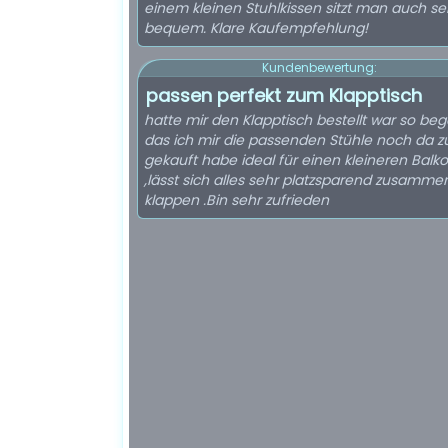
einem kleinen Stuhlkissen sitzt man auch se
bequem. Klare Kaufempfehlung!
Kundenbewertung:
passen perfekt zum Klapptisch
hatte mir den Klapptisch bestellt war so beg
das ich mir die passenden Stühle noch da z
gekauft habe ideal für einen kleineren Balk
,lässt sich alles sehr platzsparend zusamme
klappen .Bin sehr zufrieden