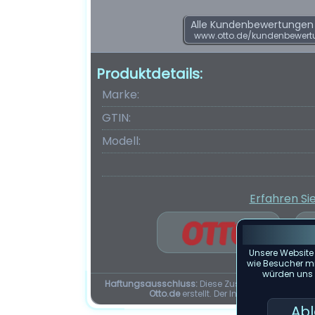
Alle Kundenbewertungen f
www.otto.de/kundenbewert
Produktdetails:
Marke:
GTIN:
Modell:
Erfahren Si
Unsere Website
wie Besucher mit
würden uns f
Haftungsausschluss:
Diese Zusammenfassung d
Otto.de
erstellt. Der Inhalt dieser Seit
Ab