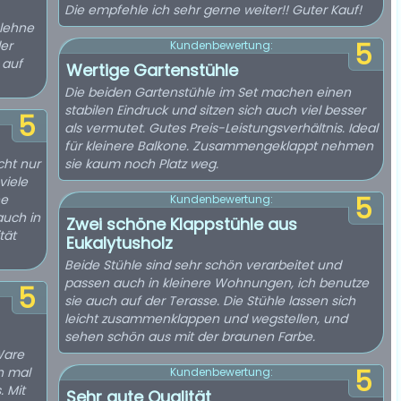
Die empfehle ich sehr gerne weiter!! Guter Kauf!
nlehne
er
5
Kundenbewertung:
 auf
Wertige Gartenstühle
Die beiden Gartenstühle im Set machen einen
stabilen Eindruck und sitzen sich auch viel besser
5
als vermutet. Gutes Preis-Leistungsverhältnis. Ideal
für kleinere Balkone. Zusammengeklappt nehmen
cht nur
sie kaum noch Platz weg.
viele
he
5
Kundenbewertung:
auch in
Zwei schöne Klappstühle aus
tät
Eukalytusholz
Beide Stühle sind sehr schön verarbeitet und
passen auch in kleinere Wohnungen, ich benutze
5
sie auch auf der Terasse. Die Stühle lassen sich
leicht zusammenklappen und wegstellen, und
sehen schön aus mit der braunen Farbe.
Ware
h mal
5
Kundenbewertung:
. Mit
Sehr gute Qualität