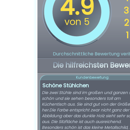
Durchschnittliche Bewertung verif
Die hilfreichsten Bewe
Kundenbewertung:
Schöne Stühlchen
Die zwei Stühle sind im großen und ganzen 
schön und sie sehen besonders toll am
Küchentisch aus. Sie sind gut von der Größe
her.Die Farbe entspricht zwar nicht ganz der
Abbildung aber das dunkle Holz sieht sehr 
aus. Die Sitzfläche ist auch ausreichend.
Besonders schön ist das kleine Metallschild,