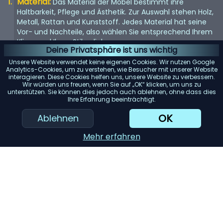
Material:
Das Material der Möbel bestimmt ihre
Haltbarkeit, Pflege und Ästhetik. Zur Auswahl stehen Holz,
Metall, Rattan und Kunststoff. Jedes Material hat seine
Vor- und Nachteile, also wählen Sie entsprechend Ihrem
Klima und Ihren Stilvorlieben.
Deine Privatsphäre ist uns wichtig
Komfort:
Komfort ist der Schlüssel, wenn es um
Unsere Website verwendet keine eigenen Cookies. Wir nutzen Google
Gartenmöbel geht. Suchen Sie nach ergonomisch
Analytics-Cookies, um zu verstehen, wie Besucher mit unserer Website
interagieren. Diese Cookies helfen uns, unsere Website zu verbessern.
gestalteten Stücken mit ausreichender Polsterung oder
Wir würden uns freuen, wenn Sie auf „OK“ klicken, um uns zu
der Möglichkeit, Kissen hinzuzufügen.
unterstützen. Sie können dies jedoch auch ablehnen, ohne dass dies
Ihre Erfahrung beeinträchtigt.
Größe:
Berücksichtigen Sie die Größe Ihres Gartens und
der Möbel. Stellen Sie sicher, dass die von Ihnen
OK
Ablehnen
ausgewählten Möbel gut in Ihren Bereich passen, ohne
dass er überfüllt oder zu leer wirkt.
Mehr erfahren
KI-Einkaufsassistent