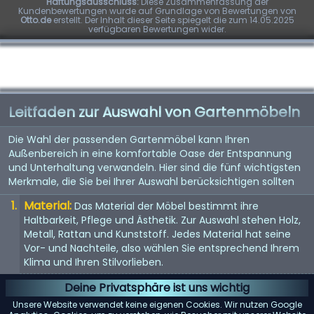
Haftungsausschluss:
Diese Zusammenfassung der
Kundenbewertungen wurde auf Grundlage von Bewertungen von
Otto.de
erstellt. Der Inhalt dieser Seite spiegelt die zum 14.05.2025
verfügbaren Bewertungen wider.
Leitfaden zur Auswahl von Gartenmöbeln
Die Wahl der passenden Gartenmöbel kann Ihren
Außenbereich in eine komfortable Oase der Entspannung
und Unterhaltung verwandeln. Hier sind die fünf wichtigsten
Merkmale, die Sie bei Ihrer Auswahl berücksichtigen sollten
Material:
Das Material der Möbel bestimmt ihre
Haltbarkeit, Pflege und Ästhetik. Zur Auswahl stehen Holz,
Metall, Rattan und Kunststoff. Jedes Material hat seine
Vor- und Nachteile, also wählen Sie entsprechend Ihrem
Klima und Ihren Stilvorlieben.
Komfort:
Komfort ist der Schlüssel, wenn es um
Deine Privatsphäre ist uns wichtig
Gartenmöbel geht. Suchen Sie nach ergonomisch
Unsere Website verwendet keine eigenen Cookies. Wir nutzen Google
gestalteten Stücken mit ausreichender Polsterung oder