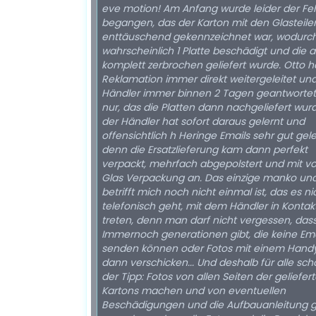
eve motion! Am Anfang wurde leider der Fe
begangen, das der Karton mit den Glasteile
enttäuschend gekennzeichnet war, wodurc
wahrscheinlich 1 Platte beschädigt und die 
komplett zerbrochen geliefert wurde. Otto h
Reklamation immer direkt weitergeleitet un
Händler immer binnen 2 Tagen geantwortet.
nur, das die Platten dann nachgeliefert wur
der Händler hat sofort daraus gelernt und
offensichtlich h Heringe Emails sehr gut gel
denn die Ersatzlieferung kam dann perfekt
verpackt, mehrfach abgepolstert und mit vo
Glas Verpackung an. Das einzige manko un
betrifft mich noch nicht einmal ist, das es ni
telefonisch geht, mit dem Händler in Kontak
treten, denn man darf nicht vergessen, das
Immernoch generationen gibt, die keine Ema
senden können oder Fotos mit einem Hand
dann verschicken... Und deshalb für alle sc
der Tipp: Fotos von allen Seiten der geliefer
Kartons machen und von eventuellen
Beschädigungen und die Aufbauanleitung g