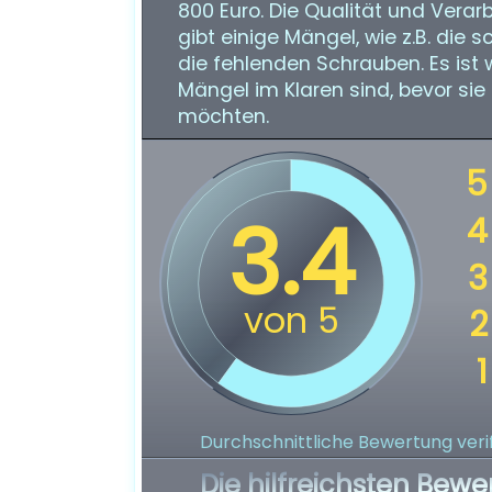
800 Euro. Die Qualität und Verarb
gibt einige Mängel, wie z.B. die 
die fehlenden Schrauben. Es ist
Mängel im Klaren sind, bevor sie
möchten.
Durchschnittliche Bewertung verif
Die hilfreichsten Bewe