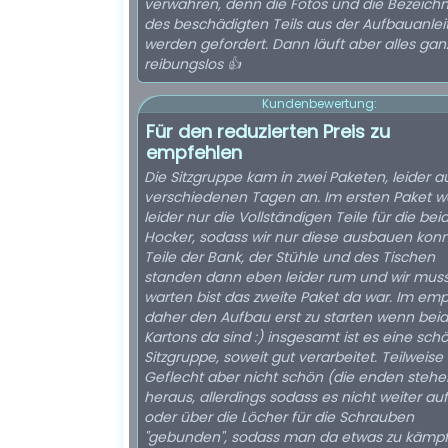
verwahren, denn die Fotos und die Bezeich
des beschädigten Teils aus der Aufbauanle
werden gefordert. Dann läuft aber alles gan
reibungslos 👍
Kundenbewertung:
Für den reduzierten Preis zu
empfehlen
Die Sitzgruppe kam in zwei Paketen, leider 
verschiedenen Tagen an. Im ersten Paket 
leider nur die Vollständigen Teile für die bei
Hocker, sodass wir nur diese ausbauen konn
Teile der Bank, der Stühle und des Tischen
standen dann eben leider rum und wir mus
warten bist das zweite Paket da war. Im em
daher den Aufbau erst zu starten wenn bei
Kartons da sind :) insgesamt ist es eine sch
Sitzgruppe, soweit gut verarbeitet. Teilweise 
Geflecht aber nicht schön (die enden stehe
heraus, allerdings sodass es nicht weiter auff
oder über die Löcher für die Schrauben
"gebunden", sodass man da etwas zu kämp