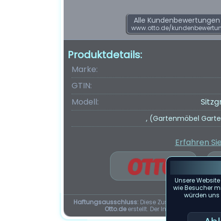
Alle Kundenbewertungen f
www.otto.de/kundenbewertu
Produktdetails:
Marke:
GTIN:
Modell:
Sitzg
, (Gartenmöbel Garten-
Erfahren Si
Unsere Website
wie Besucher mit
würden uns f
Haftungsausschluss:
Diese Zusammenfassung d
Otto.de
erstellt. Der Inhalt dieser Seit