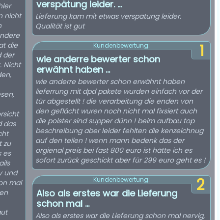
verspätung leider. ...
hler
n nicht
Lieferung kam mit etwas verspätung leider.
h
Qualität ist gut
andere
at die
1
Kundenbewertung:
d der
wie anderre bewerter schon
 Nicht
erwähnt haben ...
den,
wie anderre bewerter schon erwähnt haben
lieferrung mit dpd pakete wurden einfach vor der
esen,
tür abgestellt ! die verarbeitung die enden von
den geflächt wuren noch nicht mal fixsiert auch
rsicht
die polster sind supper dünn ! beim aufbau top
d das
beschreibung aber leider fehlten die kenzeichnug
cht
auf den teilen ! wenn mann bedenk das der
t zu
orgienal preis bei fast 800 euro ist hätte ich es
s es
sofort zurück geschickt aber für 299 euro geht es !
ils
y und
2
Kundenbewertung:
hon mal
Also als erstes war die Lieferung
ten
schon mal ...
ut
Also als erstes war die Lieferung schon mal nervig,