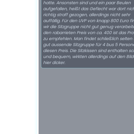
hatte. Ansonsten sind und ein paar Beulen
aufgefallen, heißt das Geflecht war dort nic
richtig straff gezogen, allerdings nicht sehr
auffällig. Für den UVP von knapp 800 Euro f
wir die Sitzgruppe nicht gut genug verarbeite
den rabarrieten Preis von ca. 400 ist das Pr
zu empfehlen. Man findet schließlich selten
gut aussende Sitzgruppe für 4 bus 5 Person
diesen Preis. Die Sitzkissen sind enthalten s
und bequem, wirkten allerdings auf den Bild
hier dicker.