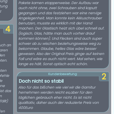
nung
Pakete kamen etappenweise. Der Aufbau war
itung
auch nicht ohne, zwei Schrauben sind kaputt
z
gegangen und das festziehen war eine nervige
Angelegenheit. Man konnte kein Akkuschrauber
benutzen, musste es wirklich mit der Hand
4
machen. Der Glastisch heizt sich übel schnell auf.
(logisch, Glas, hätte man auch vorher drauf
kommen können). Und Flecken sind auch super
schwer ab zu wischen beziehungsweise weg zu
auch an
bekommen. Glaube, helles Glas wäre besser
waren
gewesen. Also der Original Preis ginge auf keinen
den
Fall und wäre es auch nicht wert. Mal sehen, wie
ten.
lange es hält. Sonst optisch echt schön.
sten
2
Kundenbewertung:
pfehle
Doch nicht so stabil
de
öne
Also für das bißchen wie viel wir die Garnitur
ist das
hernehmen werden reicht es,aber für den
n
täglichen gebrauch eher nicht. Es ist nicht
ällt)
qualitativ, daher auch der reduzierte Preis von
400Euro
fen