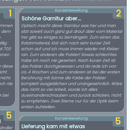
1
2
Kundenbewertung:
Schöne Garnitur aber….
kommen
Optisch macht diese Garnitur was her und man
n dem
sitzt soweit auch ganz gut drauf aber vom Material
m
her gibt es einiges zu bemängeln. Zum einen das
llig
Ratanmaterial, löst sich nach sehr kurzer Zeit
al 700
schon auf und ich muss immer wieder mit Kleber
fenen
ran. Zum anderen die Polster! Sowas schlechtes
habe ich noch nie gesehen. Nach kurzer Zeit ist
r diese
das Polster durchgesessen und da rede ich von
icht
ca. 4 Wochen und zum anderen ist bei der ersten
nicht
Berührung mit Sonne die Farbe der Polster
och nie
komplett ausgeblichen und unangesehnlich. Wäre
das nicht so viel Arbeit, würde ich alles
 bei
auseinanderschrauben und zurück schicken, nicht
zu empfehlen. Zwei Sterne nur für die Optik beim
ersten Aufstellen.
5
5
Kundenbewertung:
g
Lieferung kam mit etwas
Händler