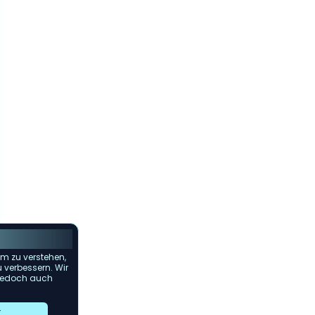
m zu verstehen,
u verbessern. Wir
s jedoch auch