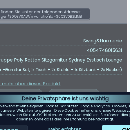
inden Sie unter der folgenden Adresse:
ngen/S0Q3V0AW/#variationId=S0Q3V0B2L1MB
Swing&Harmonie
4054748015631
ruppe Poly Rattan Sitzgarnitur Sydney Esstisch Lounge
Garnitur Set, 1x Tisch + 2x Stühle + 1x Sitzbank + 2x Hocker)
e mehr über dieses Produkt
:
Deine Privatsphäre ist uns wichtig
 verwendet keine eigenen Cookies. Wir nutzen Google Analytics-Cookies, u
 unserer Website interagieren. Diese Cookies helfen uns, unsere Website z
reuen, wenn Sie auf „OK“ klicken, um uns zu unterstützen. Sie können die
er Kundenbewertungen wurde auf Grundlage von Bewertungen von
ablehnen, ohne dass dies Ihre Erfahrung beeinträchtigt.
e spiegelt die zum 14.05.2025 verfügbaren Bewertungen wider.
Mehr erfahren