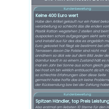
Kundenbewertung:
Keine 400 Euro wert
Habe den Artikel gekauft nur ein Paket be
verarbeitung so schlecht das die enden vo
Plastik Rattan wegstehen 2 stellen sind bei
auspacken schon aufgegangen sieht sehr bi
und instabil aus für des das es angeblich m
Euro gekostet hat fliegt sie bestimmt bei of
Terrassen davon Die Polster sind nicht mal
annähern so dick wie auf dem Bild Jeder de
Garnitur kauft in so einem Zustand hält es n
mal ein Jahr bei Sonne aus schon gleich gar
bei frost ich bin wirklich enttäuscht da ich n
so schlechte Erfahrungen über diese Seite
gemacht habe hoffe das ich keine Probleme
der Rücksendung bzw bei der Zahlung habe
Kundenbewertung:
Spitzen Händler, top Preis Leistun
Also erstmal am liebsten 10 Sterne für den 