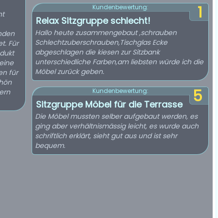
1
Kundenbewertung:
ht
Relax Sitzgruppe schlecht!
Hallo heute zusammengebaut ,schrauben
inden
Schlechtzuberschrauben,Tischglas Ecke
t. Für
abgeschlagen die kiesen zur Sitzbank
odukt
unterschiedliche Farben,am liebsten würde ich die
 eine
Möbel zurück geben.
en für
chön
5
Kundenbewertung:
ern
Sitzgruppe Möbel für die Terrasse
Die Möbel mussten selber aufgebaut werden, es
ging aber verhältnismässig leicht, es wurde auch
schriftlich erklärt, sieht gut aus und ist sehr
bequem.