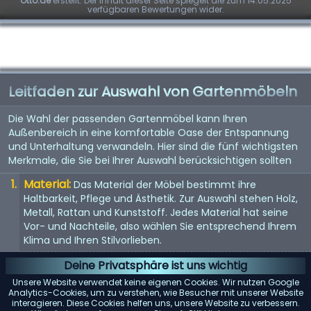
Otto.de
erstellt. Der Inhalt dieser Seite spiegelt die zum 14.05.2025
verfügbaren Bewertungen wider.
Leitfaden zur Auswahl von Gartenmöbeln
Die Wahl der passenden Gartenmöbel kann Ihren
Außenbereich in eine komfortable Oase der Entspannung
und Unterhaltung verwandeln. Hier sind die fünf wichtigsten
Merkmale, die Sie bei Ihrer Auswahl berücksichtigen sollten
Material:
Das Material der Möbel bestimmt ihre
Haltbarkeit, Pflege und Ästhetik. Zur Auswahl stehen Holz,
Metall, Rattan und Kunststoff. Jedes Material hat seine
Vor- und Nachteile, also wählen Sie entsprechend Ihrem
Klima und Ihren Stilvorlieben.
Komfort:
Komfort ist der Schlüssel, wenn es um
Deine Privatsphäre ist uns wichtig
Gartenmöbel geht. Suchen Sie nach ergonomisch
Unsere Website verwendet keine eigenen Cookies. Wir nutzen Google
gestalteten Stücken mit ausreichender Polsterung oder
Analytics-Cookies, um zu verstehen, wie Besucher mit unserer Website
interagieren. Diese Cookies helfen uns, unsere Website zu verbessern.
der Möglichkeit, Kissen hinzuzufügen.