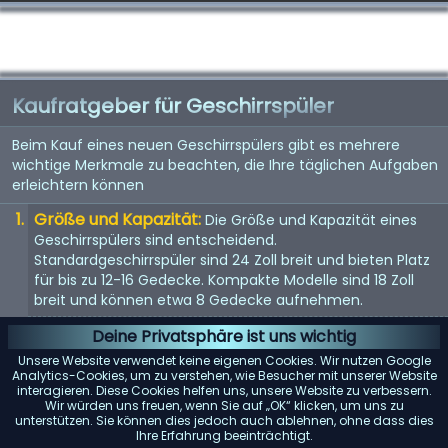
Kaufratgeber für Geschirrspüler
Beim Kauf eines neuen Geschirrspülers gibt es mehrere
wichtige Merkmale zu beachten, die Ihre täglichen Aufgaben
erleichtern können
Größe und Kapazität:
Die Größe und Kapazität eines
Geschirrspülers sind entscheidend.
Standardgeschirrspüler sind 24 Zoll breit und bieten Platz
für bis zu 12-16 Gedecke. Kompakte Modelle sind 18 Zoll
breit und können etwa 8 Gedecke aufnehmen.
Energieeffizienz:
Achten Sie auf Geschirrspüler mit einer
Deine Privatsphäre ist uns wichtig
Energy Star-Bewertung. Diese Modelle verbrauchen
Unsere Website verwendet keine eigenen Cookies. Wir nutzen Google
weniger Wasser und Strom, was Ihnen langfristig Geld
Analytics-Cookies, um zu verstehen, wie Besucher mit unserer Website
interagieren. Diese Cookies helfen uns, unsere Website zu verbessern.
spart.
Wir würden uns freuen, wenn Sie auf „OK“ klicken, um uns zu
unterstützen. Sie können dies jedoch auch ablehnen, ohne dass dies
Geräuschpegel:
Geschirrspüler können laut sein. Wenn
Ihre Erfahrung beeinträchtigt.
Lärm ein Problem darstellt, suchen Sie nach Modellen mit