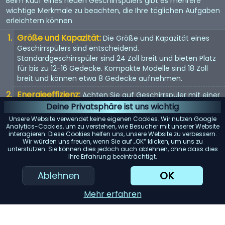
Beim Kauf eines neuen Geschirrspülers gibt es mehrere
wichtige Merkmale zu beachten, die Ihre täglichen Aufgaben
erleichtern können
Größe und Kapazität:
Die Größe und Kapazität eines
Geschirrspülers sind entscheidend.
Standardgeschirrspüler sind 24 Zoll breit und bieten Platz
für bis zu 12-16 Gedecke. Kompakte Modelle sind 18 Zoll
breit und können etwa 8 Gedecke aufnehmen.
Energieeffizienz:
Achten Sie auf Geschirrspüler mit einer
Energy Star-Bewertung. Diese Modelle verbrauchen
Deine Privatsphäre ist uns wichtig
weniger Wasser und Strom, was Ihnen langfristig Geld
Unsere Website verwendet keine eigenen Cookies. Wir nutzen Google
spart.
Analytics-Cookies, um zu verstehen, wie Besucher mit unserer Website
interagieren. Diese Cookies helfen uns, unsere Website zu verbessern.
Geräuschpegel:
Geschirrspüler können laut sein. Wenn
Wir würden uns freuen, wenn Sie auf „OK“ klicken, um uns zu
unterstützen. Sie können dies jedoch auch ablehnen, ohne dass dies
Lärm ein Problem darstellt, suchen Sie nach Modellen mit
Ihre Erfahrung beeinträchtigt.
einem Dezibelwert von 45 oder darunter.
OK
Ablehnen
Reinigungsleistung:
Achten Sie auf Geschirrspüler mit
mehreren Spülzyklen und Optionen. Modelle mit einem
Mehr erfahren
„Entsorger für harte Lebensmittel“ oder einem
„Filtersystem“ können die Reinigungsleistung erheblich
verbessern.