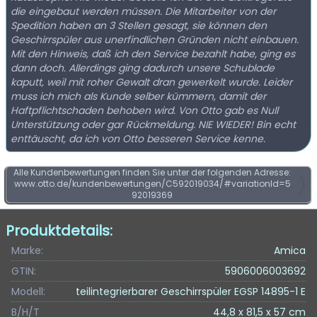
die eingebaut werden müssen. Die Mitarbeiter von der
Spedition haben an 3 Stellen gesagt, sie können den
Geschirrspüler aus unerfindlichen Gründen nicht einbauen.
Mit den Hinweis, daß ich den Service bezahlt habe, ging es
dann doch. Allerdings ging dadurch unsere Schublade
kaputt, weil mit roher Gewalt dran gewerkelt wurde. Leider
muss ich mich als Kunde selber kümmern, damit der
Haftpflichtschaden behoben wird. Von Otto gab es Null
Unterstützung oder gar Rückmeldung. NIE WIEDER! Bin echt
enttäuscht, da ich von Otto besseren Service kenne.
Alle Kundenbewertungen finden Sie unter der folgenden Adresse:
www.otto.de/kundenbewertungen/C592019034/#variationId=5
92019369
Produktdetails:
Marke:
Amica
GTIN:
5906006003692
Modell:
teilintegrierbarer Geschirrspüler EGSP 14895-1 E
B/H/T
44,8 x 81,5 x 57 cm