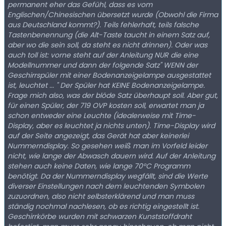
permanent eher das Gefühl, dass es vom
Englischen/Chinesischen übersetzt wurde (Obwohl die Firma
aus Deutschland kommt?). Teils fehlerhaft, teils falsche
Tastenbenennung (die Alt-Taste taucht in einem Satz auf,
aber wo die sein soll, da steht es nicht drinnen). Oder was
auch toll ist: vorne steht auf der Anleitung NUR die eine
Modellnummer und dann der folgende Satz" WENN der
Geschirrspüler mit einer Bodenanzeigelampe ausgestattet
ist, leuchtet ... " Der Spüler hat KEINE Bodenanzeigelampe.
Frage mich also, was der blöde Satz überhaupt soll. Aber gut,
für einen Spüler, der 719 OVP kosten soll, erwartet man ja
schon entweder eine Leuchte (idealerweise mit Time-
Display, aber es leuchtet ja nichts unten). Time-Display wird
auf der Seite angezeigt, das Gerät hat aber keinerlei
Nummerndisplay. So gesehen weiß man im Vorfeld leider
nicht, wie lange der Abwasch dauern wird. Auf der Anleitung
stehen auch keine Daten, wie lange 70°C Programm
benötigt. Da der Nummerndisplay wegfällt, sind die Werte
diverser Einstellungen nach dem leuchtenden Symbolen
zuzuordnen, also nicht selbsterklärend und man muss
ständig nochmal nachlesen, ob es richtig eingestellt ist.
Geschirrkörbe wurden mit schwarzen Kunststoffdraht