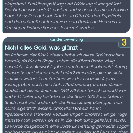
eingebaut. Funktionsprüfung und Erklärung durchgeführt.
Der Einbau war perfekt, sauber und schnell. So einen Service
habe ich selten gehabt. Danke an Otto für den Top-Preis
und den schnelle Lieferservice. und Danke an Hermes für
den super Einbau-Service. Jederzeit wieder!
3
Kundenbewertung:
Nicht alles Gold, was glänzt ...
Im Rahmen der Black Weeks habe ich diese Spülmaschine
bestellt, da für ein Single-Leben die 45cm Breite völlig
ausreicht. Aus Auswahl gab es auch noch Bauknecht, Sharp,
Hanseatic und sicher noch 1 oder2 Hersteller, die mir nicht
einfallen wollen. In erster Linie war der finazielle Aspekt
wichtig, aber auch eine hohe Reduzierung, und da dieses
Modell auf dieser Seite der OVP 719 Euro (anscheinend) war
und inkl. Lieferung kostete mir der Spass 330 Euro. Unterm
Strich nicht viel anders als der Preis aktuell, aber gut, man
sollte eigentlich wissen, dass BlackWeeks kaum
irgendwelche sinnvolle Reduzierungen anbietet. Einige Tage
musste man warten, bis es in die Wohnung geliefert wurde.
Es wurde ausgepackt, eine kurze Einweisung gemacht, sogar
nachgefragt, ob es nicht installiert werden soll (was ich aber