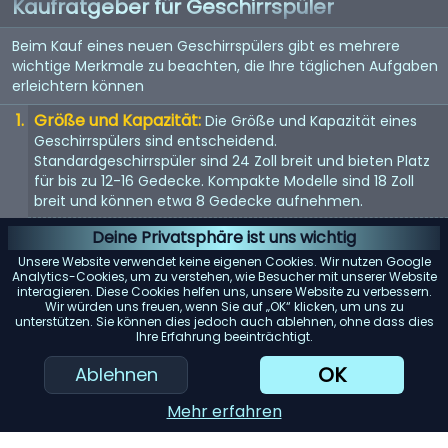
Kaufratgeber für Geschirrspüler
Beim Kauf eines neuen Geschirrspülers gibt es mehrere
wichtige Merkmale zu beachten, die Ihre täglichen Aufgaben
erleichtern können
Größe und Kapazität:
Die Größe und Kapazität eines
Geschirrspülers sind entscheidend.
Standardgeschirrspüler sind 24 Zoll breit und bieten Platz
für bis zu 12-16 Gedecke. Kompakte Modelle sind 18 Zoll
breit und können etwa 8 Gedecke aufnehmen.
Energieeffizienz:
Achten Sie auf Geschirrspüler mit einer
Deine Privatsphäre ist uns wichtig
Energy Star-Bewertung. Diese Modelle verbrauchen
Unsere Website verwendet keine eigenen Cookies. Wir nutzen Google
weniger Wasser und Strom, was Ihnen langfristig Geld
Analytics-Cookies, um zu verstehen, wie Besucher mit unserer Website
interagieren. Diese Cookies helfen uns, unsere Website zu verbessern.
spart.
Wir würden uns freuen, wenn Sie auf „OK“ klicken, um uns zu
unterstützen. Sie können dies jedoch auch ablehnen, ohne dass dies
Geräuschpegel:
Geschirrspüler können laut sein. Wenn
Ihre Erfahrung beeinträchtigt.
Lärm ein Problem darstellt, suchen Sie nach Modellen mit
einem Dezibelwert von 45 oder darunter.
OK
Ablehnen
Reinigungsleistung:
Achten Sie auf Geschirrspüler mit
Mehr erfahren
mehreren Spülzyklen und Optionen. Modelle mit einem
„Entsorger für harte Lebensmittel“ oder einem