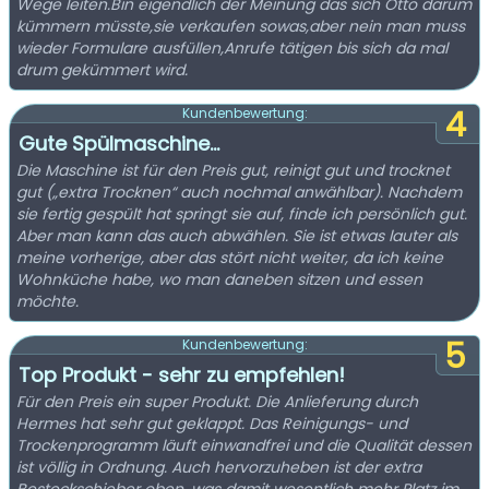
Wege leiten.Bin eigendlich der Meinung das sich Otto darum
kümmern müsste,sie verkaufen sowas,aber nein man muss
wieder Formulare ausfüllen,Anrufe tätigen bis sich da mal
drum gekümmert wird.
4
Kundenbewertung:
Gute Spülmaschine…
Die Maschine ist für den Preis gut, reinigt gut und trocknet
gut („extra Trocknen“ auch nochmal anwählbar). Nachdem
sie fertig gespült hat springt sie auf, finde ich persönlich gut.
Aber man kann das auch abwählen. Sie ist etwas lauter als
meine vorherige, aber das stört nicht weiter, da ich keine
Wohnküche habe, wo man daneben sitzen und essen
möchte.
5
Kundenbewertung:
Top Produkt - sehr zu empfehlen!
Für den Preis ein super Produkt. Die Anlieferung durch
Hermes hat sehr gut geklappt. Das Reinigungs- und
Trockenprogramm läuft einwandfrei und die Qualität dessen
ist völlig in Ordnung. Auch hervorzuheben ist der extra