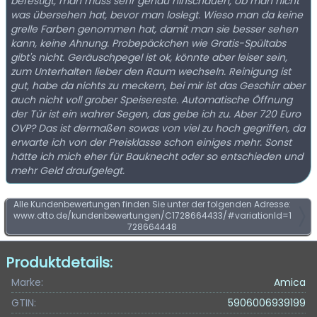
befestigt, man muss sehr genau hinschauen, ob man nicht
was übersehen hat, bevor man loslegt. Wieso man da keine
grelle Farben genommen hat, damit man sie besser sehen
kann, keine Ahnung. Probepäckchen wie Gratis-Spültabs
gibt's nicht. Geräuschpegel ist ok, könnte aber leiser sein,
zum Unterhalten lieber den Raum wechseln. Reinigung ist
gut, habe da nichts zu meckern, bei mir ist das Geschirr aber
auch nicht voll grober Speisereste. Automatische Öffnung
der Tür ist ein wahrer Segen, das gebe ich zu. Aber 720 Euro
OVP? Das ist dermaßen sowas von viel zu hoch gegriffen, da
erwarte ich von der Preisklasse schon einiges mehr. Sonst
hätte ich mich eher für Bauknecht oder so entschieden und
mehr Geld draufgelegt.
Alle Kundenbewertungen finden Sie unter der folgenden Adresse:
www.otto.de/kundenbewertungen/C1728664433/#variationId=1
728664448
Produktdetails:
Marke:
Amica
GTIN:
5906006939199