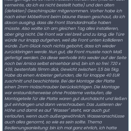
verneinte, da ich es nicht bestellt hatte) und den alten
(defekten) Geschirrspüler mitgenommen. Vorher habe ich
nach einer Möbelfront beim blaune Riesen geschaut, da ich
davon ausging, dass die Front Standardmaße haben
müsste. Also wollte ich am gleichen Tag alles installieren,
aber ging nicht. Die Front war viel breit und zu lang, die Türe
würde nur knapp aufgehen, weil die Front unten kollidieren
würde. Zum Glück noch nichts gebohrt, dass ich wieder
zurückbringen werde. Nun gut, die Front musste nach Maß
gefertigt werden. Da diese wertvolle Info weder auf der Seite
noch bei Amica selbst einsehbar sind, bin ich so frei: 720 x
439, bestenfalls 19mm dick, Gewicht zwischen 3,5 bis 5kg.
Habe da einen Anbieter gefunden, die für knappe 40 EUR
zuschnitt und beschichtete. Bei der Montage der Platte
einen 2mm-Holzschrauber berücksichtigen. Die Montage
war erstaunlicherweise ohne Probleme verlaufen, die
Montageteile für die Platte waren gut durchdacht und ließen
gut einhängen und dann verschrauben. Das Justieren der
Höhe und damit es auf "Wasser" steht, war auch gut
verlaufen, wenn auch außergewöhnlich. Wasseranschlüsse
auch alles genormt, so wie es sein sollte. Thema
Bedienungsanleitung: bin ich mal ganz ehrlich, ich hatte