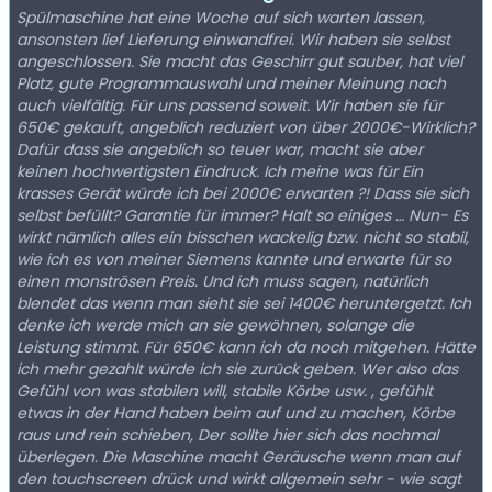
Spülmaschine hat eine Woche auf sich warten lassen,
ansonsten lief Lieferung einwandfrei. Wir haben sie selbst
angeschlossen. Sie macht das Geschirr gut sauber, hat viel
Platz, gute Programmauswahl und meiner Meinung nach
auch vielfältig. Für uns passend soweit. Wir haben sie für
650€ gekauft, angeblich reduziert von über 2000€-Wirklich?
Dafür dass sie angeblich so teuer war, macht sie aber
keinen hochwertigsten Eindruck. Ich meine was für Ein
krasses Gerät würde ich bei 2000€ erwarten ?! Dass sie sich
selbst befüllt? Garantie für immer? Halt so einiges … Nun- Es
wirkt nämlich alles ein bisschen wackelig bzw. nicht so stabil,
wie ich es von meiner Siemens kannte und erwarte für so
einen monströsen Preis. Und ich muss sagen, natürlich
blendet das wenn man sieht sie sei 1400€ heruntergetzt. Ich
denke ich werde mich an sie gewöhnen, solange die
Leistung stimmt. Für 650€ kann ich da noch mitgehen. Hätte
ich mehr gezahlt würde ich sie zurück geben. Wer also das
Gefühl von was stabilen will, stabile Körbe usw. , gefühlt
etwas in der Hand haben beim auf und zu machen, Körbe
raus und rein schieben, Der sollte hier sich das nochmal
überlegen. Die Maschine macht Geräusche wenn man auf
den touchscreen drück und wirkt allgemein sehr - wie sagt