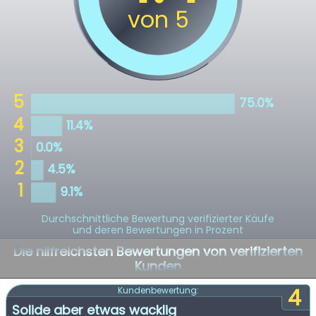
Durchschnittliche Bewertung verifizierter Käufe
und deren Bewertungen in Prozent
Die hilfreichsten Bewertungen von verifizierten
Kunden
4
Kundenbewertung:
Solide aber etwas wacklig