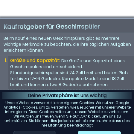
Kaufratgeber für Geschirrspüler
Beim Kauf eines neuen Geschirrspülers gibt es mehrere
wichtige Merkmale zu beachten, die Ihre täglichen Aufgaben
erleichtern können
Größe und Kapazität:
Die Größe und Kapazität eines
Geschirrspülers sind entscheidend.
Standardgeschirrspüler sind 24 Zoll breit und bieten Platz
für bis zu 12-16 Gedecke. Kompakte Modelle sind 18 Zoll
breit und können etwa 8 Gedecke aufnehmen.
Energieeffizienz:
Achten Sie auf Geschirrspüler mit einer
Deine Privatsphäre ist uns wichtig
Energy Star-Bewertung. Diese Modelle verbrauchen
Unsere Website verwendet keine eigenen Cookies. Wir nutzen Google
weniger Wasser und Strom, was Ihnen langfristig Geld
Analytics-Cookies, um zu verstehen, wie Besucher mit unserer Website
interagieren. Diese Cookies helfen uns, unsere Website zu verbessern.
spart.
Wir würden uns freuen, wenn Sie auf „OK“ klicken, um uns zu
unterstützen. Sie können dies jedoch auch ablehnen, ohne dass dies
Geräuschpegel:
Geschirrspüler können laut sein. Wenn
Ihre Erfahrung beeinträchtigt.
Lärm ein Problem darstellt, suchen Sie nach Modellen mit