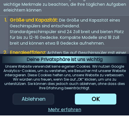
wichtige Merkmale zu beachten, die Ihre täglichen Aufgaben
erleichtern können
Größe und Kapazität:
Die Größe und Kapazität eines
Geschirrspülers sind entscheidend.
Standardgeschirrspüler sind 24 Zoll breit und bieten Platz
für bis zu 12-16 Gedecke. Kompakte Modelle sind 18 Zoll
breit und können etwa 8 Gedecke aufnehmen.
Energieeffizienz:
Achten Sie auf Geschirrspüler mit einer
Energy Star-Bewertung. Diese Modelle verbrauchen
Deine Privatsphäre ist uns wichtig
weniger Wasser und Strom, was Ihnen langfristig Geld
Unsere Website verwendet keine eigenen Cookies. Wir nutzen Google
spart.
Analytics-Cookies, um zu verstehen, wie Besucher mit unserer Website
interagieren. Diese Cookies helfen uns, unsere Website zu verbessern.
Geräuschpegel:
Geschirrspüler können laut sein. Wenn
Wir würden uns freuen, wenn Sie auf „OK“ klicken, um uns zu
unterstützen. Sie können dies jedoch auch ablehnen, ohne dass dies
Lärm ein Problem darstellt, suchen Sie nach Modellen mit
Ihre Erfahrung beeinträchtigt.
einem Dezibelwert von 45 oder darunter.
OK
Ablehnen
Reinigungsleistung:
Achten Sie auf Geschirrspüler mit
mehreren Spülzyklen und Optionen. Modelle mit einem
Mehr erfahren
„Entsorger für harte Lebensmittel“ oder einem
„Filtersystem“ können die Reinigungsleistung erheblich
verbessern.