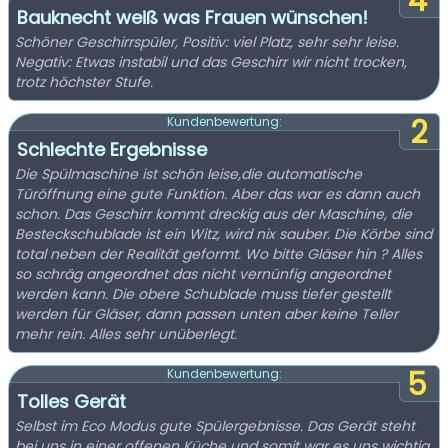
4
Bauknecht weiß was Frauen wünschen!
Schöner Geschirrspüler, Positiv: viel Platz, sehr sehr leise.
Negativ: Etwas instabil und das Geschirr wir nicht trocken,
trotz höchster Stufe.
2
Kundenbewertung:
Schlechte Ergebnisse
Die Spülmaschine ist schön leise,die automatische
Türöffnung eine gute Funktion. Aber das war es dann auch
schon. Das Geschirr kommt dreckig aus der Maschine, die
Besteckschublade ist ein Witz, wird nix sauber. Die Körbe sind
total neben der Realität geformt. Wo bitte Gläser hin ? Alles
so schräg angeordnet das nicht vernünfig angeordnet
werden kann. Die obere Schublade muss tiefer gestellt
werden für Gläser, dann passen unten aber keine Teller
mehr rein. Alles sehr unüberlegt.
5
Kundenbewertung:
Tolles Gerät
Selbst im Eco Modus gute Spülergebnisse. Das Gerät steht
bei uns in einer offenen Küche und somit war es uns wichtig,