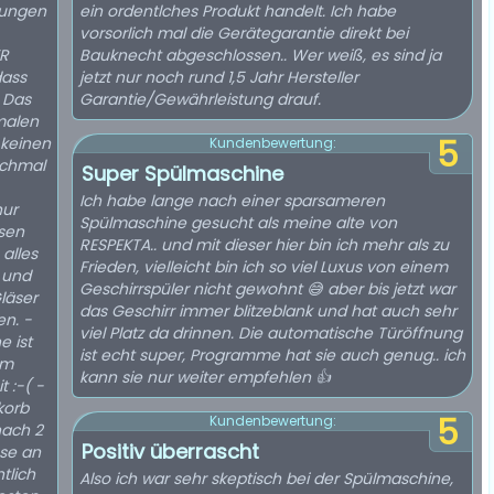
rungen
ein ordentlches Produkt handelt. Ich habe
vorsorlich mal die Gerätegarantie direkt bei
ER
Bauknecht abgeschlossen.. Wer weiß, es sind ja
dass
jetzt nur noch rund 1,5 Jahr Hersteller
. Das
Garantie/Gewährleistung drauf.
malen
 keinen
5
Kundenbewertung:
 schmal
Super Spülmaschine
Ich habe lange nach einer sparsameren
nur
Spülmaschine gesucht als meine alte von
ssen
RESPEKTA.. und mit dieser hier bin ich mehr als zu
alles
Frieden, vielleicht bin ich so viel Luxus von einem
z und
Geschirrspüler nicht gewohnt 😅 aber bis jetzt war
Gläser
das Geschirr immer blitzeblank und hat auch sehr
en. -
viel Platz da drinnen. Die automatische Türöffnung
e ist
ist echt super, Programme hat sie auch genug.. ich
em
kann sie nur weiter empfehlen 👍
 :-( -
korb
5
Kundenbewertung:
nach 2
Positiv überrascht
se an
tlich
Also ich war sehr skeptisch bei der Spülmaschine,