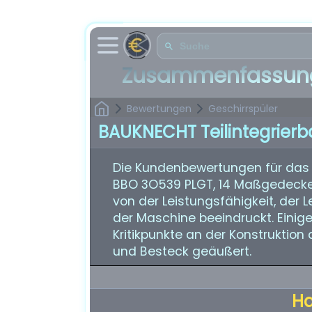
Zusammenfassung
Bewertungen
Geschirrspüler
BAUKNECHT Teilintegrierb
Die Kundenbewertungen für das B
BBO 3O539 PLGT, 14 Maßgedecke, 
von der Leistungsfähigkeit, der 
der Maschine beeindruckt. Eini
Kritikpunkte an der Konstruktion
und Besteck geäußert.
H