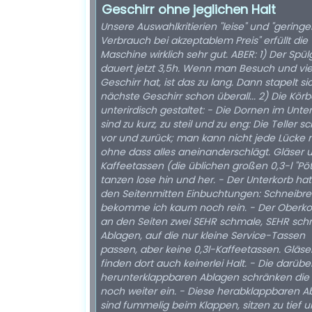
Geschirr ohne jeglichen Halt
Unsere Auswahlkritierien "leise" und "geringe
Verbrauch bei akzeptablem Preis" erfüllt die
Maschine wirklich sehr gut. ABER: 1) Der Spülgang
dauert jetzt 3,5h. Wenn man Besuch und vie
Geschirr hat, ist das zu lang. Dann stapelt si
nächste Geschirr schon überall... 2) Die Körbe sind
unterirdisch gestaltet: - Die Dornen im Unte
sind zu kurz, zu steil und zu eng: Die Teller s
vor und zurück; man kann nicht jede Lücke 
ohne dass alles aneinanderschlägt. Gläser 
Kaffeetassen (die üblichen großen 0,3-l "Pöt
tanzen lose hin und her. - Der Unterkorb ha
den Seitenmitten Einbuchtungen: Schneibre
bekomme ich kaum noch rein. - Der Oberkorb hat
an den Seiten zwei SEHR schmale, SEHR sch
Ablagen, auf die nur kleine Service-Tassen
passen, aber keine 0,3l-Kaffeetassen. Gläse
finden dort auch keinerlei Halt. - Die darübe
herunterklappbaren Ablagen schränken die 
noch weiter ein. - Diese herabklappbaren A
sind fummelig beim Klappen, sitzen zu tief 