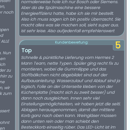
esten
normalerweise hole ich nur Bosch oder Siemens.
en,
Aber da die Spülmaschine eine bessere
er noch
Energieeffizienz hatte, habe ich sie mir bestellt.
Also ich muss sagen ich bin positiv überrascht. Sie
macht alles was sie machen soll, sieht super aus.
ippen
Ist sehr leise. Also aufjedenfall empfehlenswert
nd
 ALLE
5
Kundenbewertung:
Top
un
Schnelle & pünktliche Lieferung vom Hermes 2
hen
Mann Team, nette Typen. Spüler ging recht fix zu
ich
montieren, wobei die Gummilippe und das
der zu
Stoffbälkchen nicht abgebildet sind auf der
irr zu
Aufbauanleitung. Wasserzulauf und Ablauf sind ja
ine
logisch, Folie an der Unterseite kleben von der
Küchenplatte (macht sich zu zweit besser) und
ik zum
dann noch ausgleichen. Innen sehr viel
Einstellungsmöglichkeiten, wir haben jetzt die seitl.
Ablagen herausgenommen, damit der mittlere
ssert
Korb ganz nach oben kann. Weingläser müssen
dann unten rein oder man schiebt den
wohnt
Besteckkorb einseitig rüber. Das LED-Licht ist im