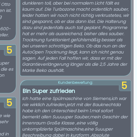
dunkleren toll, aber bei normalem Licht fällt es
 Otto
kaum auf. Die Turbozone macht ordentlich sauber,
n ist.
leider hatten wir noch nicht richtig verkrustetes, wir
g
sind gespannt, ob er das dann löst. Die Halterung
dazu sind jedenfalls auch toll geplant. Programme
~600-
hat er mehr als ausreichend, bisher alles sauber.
ler.
Trocknung funktioniert gefühlsmäßig besser als
bei unseren schrottigen Beko. Ob das nun an der
5
AutoOpen Trocknung liegt, kann ich nicht genau
sagen. Auf jeden Fall hoffen wir, dass er mit der
super
Garantieverlängerung länger als die 2,5 Jahre der
 die es
Marke Beko aushält.
von
5
Kundenbewertung:
Bin Super zufrieden
Ich hatte eine Spülmaschine von Siemens,ich war
5
nie wirklich zufrieden,jetzt mit der Bauknechtda
habe ich den Unterschied beim 1.mal sofort
e wie
bemerkt allen Suuuuper Sauber,mein Geschirr der
sehr
innenraum Große Klasse ,eine völlig
unkomplizierte Spülmaschine,eine Suuuper
d in
Beschreibung dabei in kurzform ,Absolute