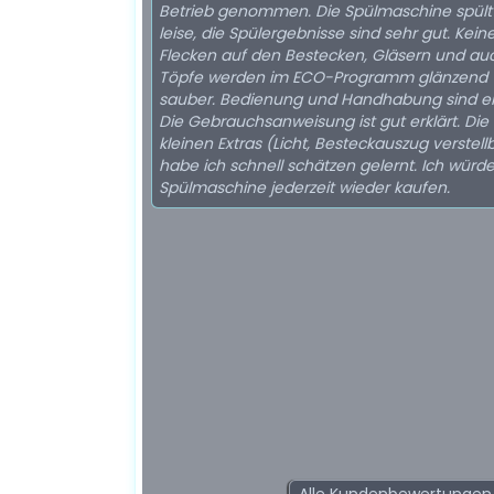
Betrieb genommen. Die Spülmaschine spült
leise, die Spülergebnisse sind sehr gut. Kein
Flecken auf den Bestecken, Gläsern und au
Töpfe werden im ECO-Programm glänzend
sauber. Bedienung und Handhabung sind ei
Die Gebrauchsanweisung ist gut erklärt. Die
kleinen Extras (Licht, Besteckauszug verstellba
habe ich schnell schätzen gelernt. Ich würd
Spülmaschine jederzeit wieder kaufen.