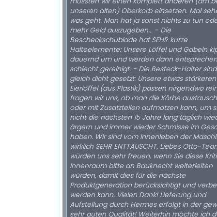
müssten wir einen komplett anderen (am b
unseren alten) Oberkorb einsetzen. Mal seh
was geht. Man hat ja sonst nichts zu tun od
mehr Geld auszugeben... - Die
Bescheckschublade hat SEHR kurze
Halteelemente: Unsere Löffel und Gabeln k
dauernd um und werden dann entspreche
schlecht gereinigt. - Die Besteck-Halter sind
gleich dicht gesetzt: Unsere etwas stärkeren
Eierlöffel (aus Plastik) passen nirgendwo rein. N
fragen wir uns, ob man die Körbe austausc
oder mit Zusatzteilen aufmotzen kann, um s
nicht die nächsten 15 Jahre lang täglich wie
ärgern und immer wieder Schmisse im Gesch
haben. Wir sind vom Innenleben der Masch
wirklich SEHR ENTTÄUSCHT. Liebes Otto-Team, wir
würden uns sehr freuen, wenn Sie diese Krit
Innenraum bitte an Bauknecht weiterleiten
würden, damit dies für die nächste
Produktgeneration berücksichtigt und verbe
werden kann. Vielen Dank! Lieferung und
Aufstellung durch Hermes erfolgt in der ge
sehr guten Qualität! Weiterhin möchte ich den