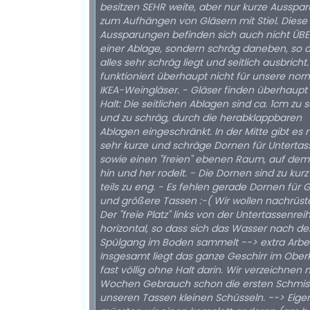
besitzen SEHR weite, aber nur kurze Ausspa
zum Aufhängen von Gläsern mit Stiel. Diese
Aussparungen befinden sich auch nicht ÜB
einer Ablage, sondern schräg daneben, so 
alles sehr schräg liegt und seitlich ausbricht
funktioniert überhaupt nicht für unsere nor
IKEA-Weingläser. - Gläser finden überhaupt
Halt: Die seitlichen Ablagen sind ca. 1cm zu
und zu schräg, durch die herabklappbaren
Ablagen eingeschränkt. In der Mitte gibt es 
sehr kurze und schräge Dornen für Unterta
sowie einen "freien" ebenen Raum, auf dem 
hin und her rodelt. - Die Dornen sind zu kur
teils zu eng. - Es fehlen gerade Dornen für 
und größere Tassen :-( Wir wollen nachrüst
Der "freie Platz" links von der Untertassenreih
horizontal, so dass sich das Wasser nach d
Spülgang im Boden sammelt --> extra Arbeit
Insgesamt liegt das ganze Geschirr im Ober
fast völlig ohne Halt darin. Wir verzeichnen 
Wochen Gebrauch schon die ersten Schmis
unseren Tassen kleinen Schüsseln. --> Eigen