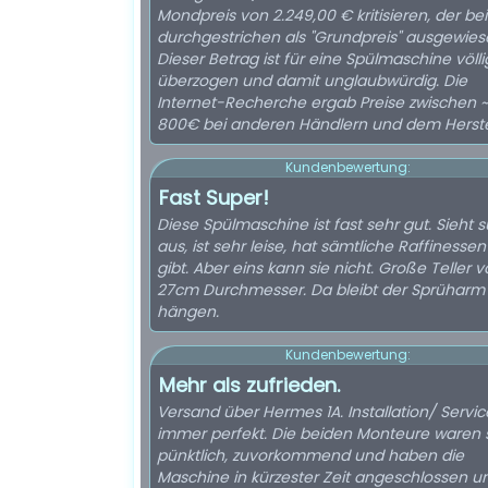
Mondpreis von 2.249,00 € kritisieren, der bei
durchgestrichen als "Grundpreis" ausgewiese
Dieser Betrag ist für eine Spülmaschine völli
überzogen und damit unglaubwürdig. Die
Internet-Recherche ergab Preise zwischen 
800€ bei anderen Händlern und dem Herstel
Kundenbewertung:
Fast Super!
Diese Spülmaschine ist fast sehr gut. Sieht 
aus, ist sehr leise, hat sämtliche Raffinessen
gibt. Aber eins kann sie nicht. Große Teller 
27cm Durchmesser. Da bleibt der Sprüharm
hängen.
Kundenbewertung:
Mehr als zufrieden.
Versand über Hermes 1A. Installation/ Servic
immer perfekt. Die beiden Monteure waren 
pünktlich, zuvorkommend und haben die
Maschine in kürzester Zeit angeschlossen un