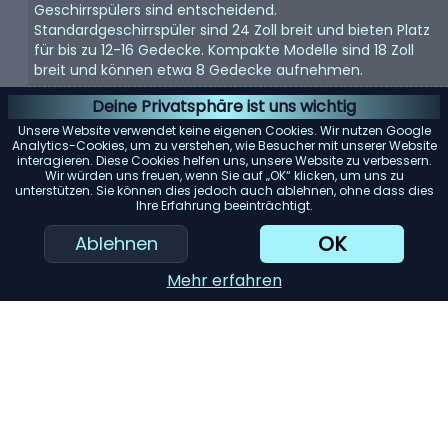
Geschirrspülers sind entscheidend.
Standardgeschirrspüler sind 24 Zoll breit und bieten Platz
für bis zu 12-16 Gedecke. Kompakte Modelle sind 18 Zoll
breit und können etwa 8 Gedecke aufnehmen.
Energieeffizienz:
Achten Sie auf Geschirrspüler mit einer
Deine Privatsphäre ist uns wichtig
Energy Star-Bewertung. Diese Modelle verbrauchen
Unsere Website verwendet keine eigenen Cookies. Wir nutzen Google
weniger Wasser und Strom, was Ihnen langfristig Geld
Analytics-Cookies, um zu verstehen, wie Besucher mit unserer Website
interagieren. Diese Cookies helfen uns, unsere Website zu verbessern.
spart.
Wir würden uns freuen, wenn Sie auf „OK“ klicken, um uns zu
unterstützen. Sie können dies jedoch auch ablehnen, ohne dass dies
Geräuschpegel:
Geschirrspüler können laut sein. Wenn
Ihre Erfahrung beeinträchtigt.
Lärm ein Problem darstellt, suchen Sie nach Modellen mit
einem Dezibelwert von 45 oder darunter.
OK
Ablehnen
KI-Einkaufsassistent
Mehr erfahren
Einreichen