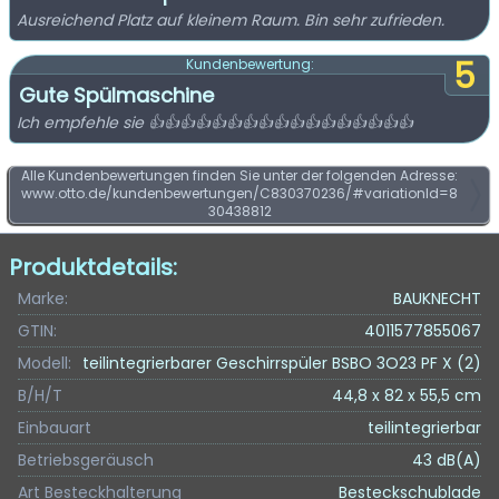
Ausreichend Platz auf kleinem Raum. Bin sehr zufrieden.
5
Kundenbewertung:
Gute Spülmaschine
Ich empfehle sie 👍👍👍👍👍👍👍👍👍👍👍👍👍👍👍👍👍
Alle Kundenbewertungen finden Sie unter der folgenden Adresse:
www.otto.de/kundenbewertungen/C830370236/#variationId=8
30438812
Produktdetails:
Marke:
BAUKNECHT
GTIN:
4011577855067
Modell:
teilintegrierbarer Geschirrspüler BSBO 3O23 PF X (2)
B/H/T
44,8 x 82 x 55,5 cm
Einbauart
teilintegrierbar
Betriebsgeräusch
43 dB(A)
Art Besteckhalterung
Besteckschublade