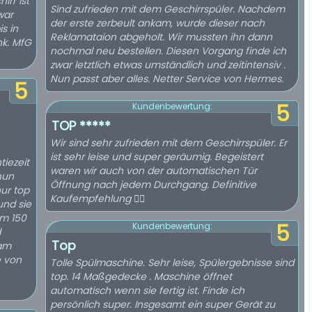
irr ist
Sind zufrieden mit dem Geschirrspüler. Nachdem
war
der erste zerbeult ankam, wurde dieser nach
s in
Reklamataion abgeholt. Wir mussten ihn dann
k. MfG
nochmal neu bestellen. Diesen Vorgang finde ich
zwar letztlich etwas umständlich und zeitintensiv .
Nun passt aber alles. Netter Service von Hermes.
5
5
Kundenbewertung:
TOP *****
Wir sind sehr zufrieden mit dem Geschirrspüler. Er
ist sehr leise und super geräumig. Begeistert
iezeit
waren wir auch von der automatischen Tür
nun
Öffnung nach jedem Durchgang. Definitive
nur top
Kaufempfehlung 👍🏼
und sie
um 150
5
Kundenbewertung:
d
Top
kam
 von
Tolle Spülmaschine. Sehr leise, Spülergebnisse sind
top. 14 Maßgedecke . Maschine öffnet
automatisch wenn sie fertig ist. Finde ich
persönlich super. Insgesamt ein super Gerät zu