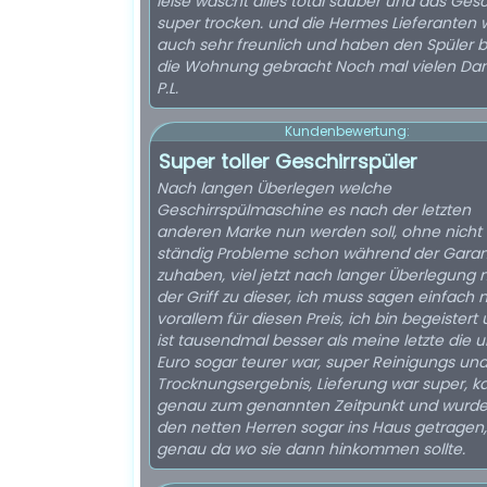
leise wäscht alles total sauber und das Gesch
super trocken. und die Hermes Lieferanten 
auch sehr freunlich und haben den Spüler bi
die Wohnung gebracht Noch mal vielen Dan
P.L.
Kundenbewertung:
Super toller Geschirrspüler
Nach langen Überlegen welche
Geschirrspülmaschine es nach der letzten
anderen Marke nun werden soll, ohne nicht
ständig Probleme schon während der Garant
zuhaben, viel jetzt nach langer Überlegung 
der Griff zu dieser, ich muss sagen einfach 
vorallem für diesen Preis, ich bin begeistert 
ist tausendmal besser als meine letzte die 
Euro sogar teurer war, super Reinigungs un
Trocknungsergebnis, Lieferung war super, 
genau zum genannten Zeitpunkt und wurde
den netten Herren sogar ins Haus getragen,
genau da wo sie dann hinkommen sollte.