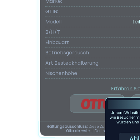
Marke:
GTIN:
Modell:
te
B/H/T
Einbauart
Betriebsgeräusch
Art Besteckhalterung
Nischenhöhe
Erfahren Si
Unsere Website
wie Besucher mit
würden uns f
Haftungsausschluss:
Diese Zusammenfassung d
Otto.de
erstellt. Der Inhalt dieser Seit
Ab