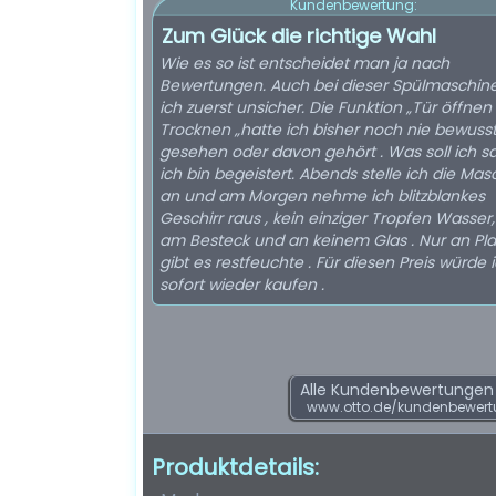
Kundenbewertung:
Zum Glück die richtige Wahl
Wie es so ist entscheidet man ja nach
Bewertungen. Auch bei dieser Spülmaschin
ich zuerst unsicher. Die Funktion „Tür öffne
Trocknen „hatte ich bisher noch nie bewuss
gesehen oder davon gehört . Was soll ich s
ich bin begeistert. Abends stelle ich die Mas
an und am Morgen nehme ich blitzblankes
Geschirr raus , kein einziger Tropfen Wasser,
am Besteck und an keinem Glas . Nur an Pla
gibt es restfeuchte . Für diesen Preis würde 
sofort wieder kaufen .
Alle Kundenbewertungen f
www.otto.de/kundenbewer
Produktdetails: