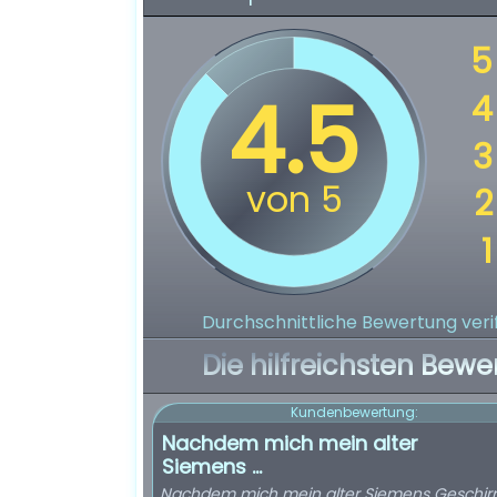
Durchschnittliche Bewertung verif
Die hilfreichsten Bewe
Kundenbewertung:
Nachdem mich mein alter
Siemens ...
Nachdem mich mein alter Siemens Geschirr