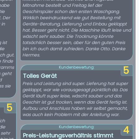
 habe
Mitnahme bestellt und Freitag lief der
Die
Geschirrspüler schon den ersten Waschgang.
. Der
Wirklich beeindruckend wie gut Bestellung mit
 in
Geräte-Beratung, Lieferung und Einbau geklappt
hat. Besser geht nicht. Die Maschine läuft leise und
wäscht sehr sauber. Die Trocknung könnte
 ist
tatsächlich besser sein, aber für den guten Preis
ie
bin ich auch damit zufrieden. Danke Otto. Danke
uch gut.
Hermes.
 finde
ogramms
5
Kundenbewertung:
s geht
Tolles Gerät
d
Preis und Leistung sind super. Lieferung hat super
s sie
geklappt, war wie vorausgesagt pünktlich da. Das
Gerät läuft super leise, wäscht sauber und das
Geschirr ist gut trocken, wenn das Gerät fertig ist.
5
Aufbau und Anschluss haben wir selbst gemacht,
was auch kein Problem mit der Anleitung war.
ich
die
4
Kundenbewertung:
 sehr
Preis-Leistungsverhältnis stimmt