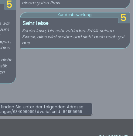
5
einem guten Preis
5
Kundenbewertung:
Sehr leise
e war
n zum
Schön leise, bin sehr zufrieden. Erfüllt seinen
t
Zweck, alles wird sauber und sieht auch noch gut
agen ,
aus.
chine
 nicht
stik
ich
inden Sie unter der folgenden Adresse:
tungen/634096069/#variationId=841815655