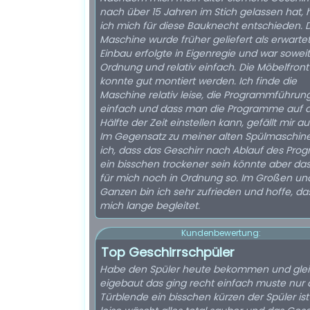
nach über 15 Jahren im Stich gelassen hat,
ich mich für diese Bauknecht entschieden. 
Maschine wurde früher geliefert als erwartet
Einbau erfolgte in Eigenregie und war soweit
Ordnung und relativ einfach. Die Möbelfront
konnte gut montiert werden. Ich finde die
Maschine relativ leise, die Programmführung
einfach und dass man die Programme auf d
Hälfte der Zeit einstellen kann, gefällt mir a
Im Gegensatz zu meiner alten Spülmaschine
ich, dass das Geschirr nach Ablauf des Pr
ein bisschen trockener sein könnte aber da
für mich noch in Ordnung so. Im Großen un
Ganzen bin ich sehr zufrieden und hoffe, das
mich lange begleitet.
Kundenbewertung:
Top Geschirrschpüler
Habe den Spüler heute bekommen und gle
eigebaut das ging recht einfach muste nur 
Türblende ein bisschen kürzen der Spüler ist