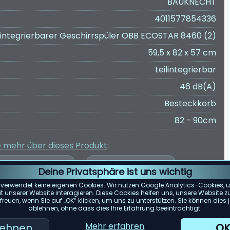
BAUKNECHT
4011577854336
ilintegrierbarer Geschirrspüler OBB ECOSTAR 8460 (2)
59,5 x 82 x 57 cm
teilintegrierbar
46 dB(A)
Besteckkorb
82 - 90cm
e mehr über dieses Produkt
:
Deine Privatsphäre ist uns wichtig
 verwendet keine eigenen Cookies. Wir nutzen Google Analytics-Cookies, u
 unserer Website interagieren. Diese Cookies helfen uns, unsere Website z
reuen, wenn Sie auf „OK“ klicken, um uns zu unterstützen. Sie können die
er Kundenbewertungen wurde auf Grundlage von Bewertungen von
ablehnen, ohne dass dies Ihre Erfahrung beeinträchtigt.
e spiegelt die zum 27.04.2025 verfügbaren Bewertungen wider.
Mehr erfahren
lehnen
OK