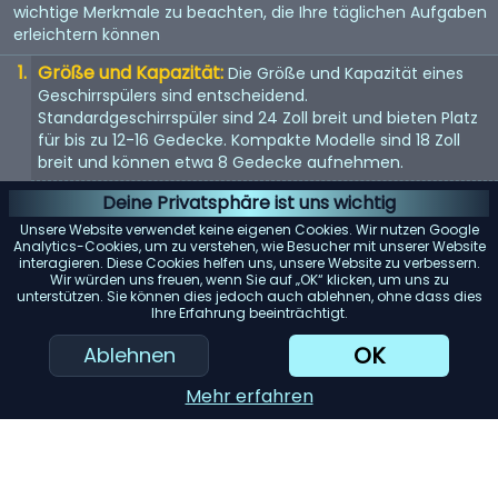
wichtige Merkmale zu beachten, die Ihre täglichen Aufgaben
erleichtern können
Größe und Kapazität:
Die Größe und Kapazität eines
Geschirrspülers sind entscheidend.
Standardgeschirrspüler sind 24 Zoll breit und bieten Platz
für bis zu 12-16 Gedecke. Kompakte Modelle sind 18 Zoll
breit und können etwa 8 Gedecke aufnehmen.
Energieeffizienz:
Achten Sie auf Geschirrspüler mit einer
Deine Privatsphäre ist uns wichtig
Energy Star-Bewertung. Diese Modelle verbrauchen
Unsere Website verwendet keine eigenen Cookies. Wir nutzen Google
weniger Wasser und Strom, was Ihnen langfristig Geld
Analytics-Cookies, um zu verstehen, wie Besucher mit unserer Website
interagieren. Diese Cookies helfen uns, unsere Website zu verbessern.
spart.
Wir würden uns freuen, wenn Sie auf „OK“ klicken, um uns zu
unterstützen. Sie können dies jedoch auch ablehnen, ohne dass dies
Geräuschpegel:
Geschirrspüler können laut sein. Wenn
Ihre Erfahrung beeinträchtigt.
Lärm ein Problem darstellt, suchen Sie nach Modellen mit
einem Dezibelwert von 45 oder darunter.
OK
Ablehnen
Mehr erfahren