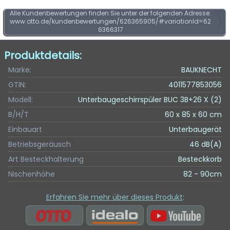
Alle Kundenbewertungen finden Sie unter der folgenden Adresse:
www.otto.de/kundenbewertungen/626365905/#variationId=62
6366317
Produktdetails:
Marke:
BAUKNECHT
GTIN:
4011577853056
Modell:
Unterbaugeschirrspüler BUC 3B+26 X (2)
B/H/T
60 x 85 x 60 cm
Einbauart
Unterbaugerät
Betriebsgeräusch
46 dB(A)
Art Besteckhalterung
Besteckkorb
Nischenhöhe
82 - 90cm
Erfahren Sie mehr über dieses Produkt
: