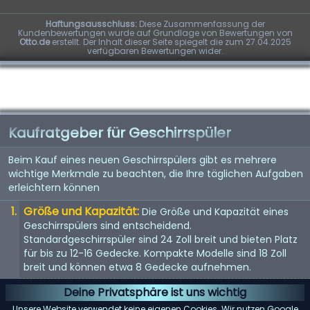
Haftungsausschluss:
Diese Zusammenfassung der
Kundenbewertungen wurde auf Grundlage von Bewertungen von
Otto.de
erstellt. Der Inhalt dieser Seite spiegelt die zum 27.04.2025
verfügbaren Bewertungen wider.
Kaufratgeber für Geschirrspüler
Beim Kauf eines neuen Geschirrspülers gibt es mehrere
wichtige Merkmale zu beachten, die Ihre täglichen Aufgaben
erleichtern können
Größe und Kapazität:
Die Größe und Kapazität eines
Geschirrspülers sind entscheidend.
Standardgeschirrspüler sind 24 Zoll breit und bieten Platz
für bis zu 12-16 Gedecke. Kompakte Modelle sind 18 Zoll
breit und können etwa 8 Gedecke aufnehmen.
Energieeffizienz:
Achten Sie auf Geschirrspüler mit einer
Deine Privatsphäre ist uns wichtig
Energy Star-Bewertung. Diese Modelle verbrauchen
Unsere Website verwendet keine eigenen Cookies. Wir nutzen Google