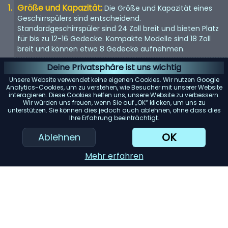
Größe und Kapazität:
Die Größe und Kapazität eines
Geschirrspülers sind entscheidend.
Standardgeschirrspüler sind 24 Zoll breit und bieten Platz
für bis zu 12-16 Gedecke. Kompakte Modelle sind 18 Zoll
breit und können etwa 8 Gedecke aufnehmen.
Energieeffizienz:
Achten Sie auf Geschirrspüler mit einer
Deine Privatsphäre ist uns wichtig
Energy Star-Bewertung. Diese Modelle verbrauchen
Unsere Website verwendet keine eigenen Cookies. Wir nutzen Google
weniger Wasser und Strom, was Ihnen langfristig Geld
Analytics-Cookies, um zu verstehen, wie Besucher mit unserer Website
interagieren. Diese Cookies helfen uns, unsere Website zu verbessern.
spart.
Wir würden uns freuen, wenn Sie auf „OK“ klicken, um uns zu
unterstützen. Sie können dies jedoch auch ablehnen, ohne dass dies
Geräuschpegel:
Geschirrspüler können laut sein. Wenn
Ihre Erfahrung beeinträchtigt.
Lärm ein Problem darstellt, suchen Sie nach Modellen mit
einem Dezibelwert von 45 oder darunter.
OK
Ablehnen
Mehr erfahren
KI-Einkaufsassistent