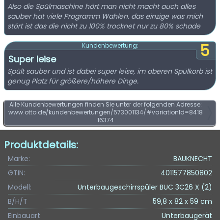
Also die Spülmaschine hört man nicht macht auch alles
sauber hat viele Programm Wahlen. das einzige was mich
stört ist das die nicht zu 100% trocknet nur zu 80% schade
5
Kundenbewertung:
Super leise
Spült sauber und ist dabei super leise, im oberen Spülkorb ist
genug Platz für größere/höhere Dinge.
Alle Kundenbewertungen finden Sie unter der folgenden Adresse:
www.otto.de/kundenbewertungen/573001134/#variationId=8418
16374
Produktdetails:
Marke:
BAUKNECHT
GTIN:
4011577850802
Modell:
Unterbaugeschirrspüler BUC 3C26 X (2)
B/H/T
59,8 x 82 x 59 cm
Einbauart
Unterbaugerät