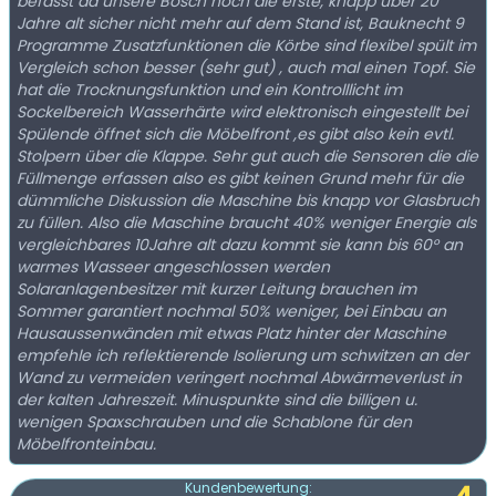
befasst da unsere Bosch noch die erste, knapp über 20
Jahre alt sicher nicht mehr auf dem Stand ist, Bauknecht 9
Programme Zusatzfunktionen die Körbe sind flexibel spült im
Vergleich schon besser (sehr gut) , auch mal einen Topf. Sie
hat die Trocknungsfunktion und ein Kontrolllicht im
Sockelbereich Wasserhärte wird elektronisch eingestellt bei
Spülende öffnet sich die Möbelfront ,es gibt also kein evtl.
Stolpern über die Klappe. Sehr gut auch die Sensoren die die
Füllmenge erfassen also es gibt keinen Grund mehr für die
dümmliche Diskussion die Maschine bis knapp vor Glasbruch
zu füllen. Also die Maschine braucht 40% weniger Energie als
vergleichbares 10Jahre alt dazu kommt sie kann bis 60° an
warmes Wasseer angeschlossen werden
Solaranlagenbesitzer mit kurzer Leitung brauchen im
Sommer garantiert nochmal 50% weniger, bei Einbau an
Hausaussenwänden mit etwas Platz hinter der Maschine
empfehle ich reflektierende Isolierung um schwitzen an der
Wand zu vermeiden veringert nochmal Abwärmeverlust in
der kalten Jahreszeit. Minuspunkte sind die billigen u.
wenigen Spaxschrauben und die Schablone für den
Möbelfronteinbau.
Kundenbewertung: