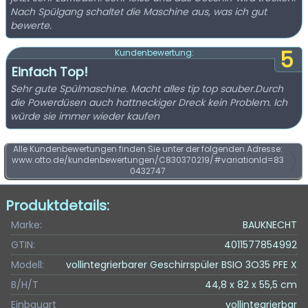
Nach Spülgang schaltet die Maschine aus, was ich gut
bewerte.
5
Kundenbewertung:
Einfach Top!
Sehr gute Spülmaschine. Macht alles tip top sauber.Durch
die Powerdüsen auch hattneckiger Dreck kein Problem. Ich
würde sie immer wieder kaufen
Alle Kundenbewertungen finden Sie unter der folgenden Adresse:
www.otto.de/kundenbewertungen/C830370219/#variationId=83
0432747
Produktdetails:
Marke:
BAUKNECHT
GTIN:
4011577854992
Modell:
vollintegrierbarer Geschirrspüler BSIO 3O35 PFE X
B/H/T
44,8 x 82 x 55,5 cm
Einbauart
vollintegrierbar