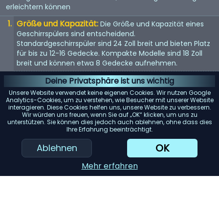
erleichtern können
Größe und Kapazität:
Die Größe und Kapazität eines
Geschirrspülers sind entscheidend.
Standardgeschirrspüler sind 24 Zoll breit und bieten Platz
für bis zu 12-16 Gedecke. Kompakte Modelle sind 18 Zoll
breit und können etwa 8 Gedecke aufnehmen.
Energieeffizienz:
Achten Sie auf Geschirrspüler mit einer
Deine Privatsphäre ist uns wichtig
Energy Star-Bewertung. Diese Modelle verbrauchen
Unsere Website verwendet keine eigenen Cookies. Wir nutzen Google
weniger Wasser und Strom, was Ihnen langfristig Geld
Analytics-Cookies, um zu verstehen, wie Besucher mit unserer Website
interagieren. Diese Cookies helfen uns, unsere Website zu verbessern.
spart.
Wir würden uns freuen, wenn Sie auf „OK“ klicken, um uns zu
unterstützen. Sie können dies jedoch auch ablehnen, ohne dass dies
Geräuschpegel:
Geschirrspüler können laut sein. Wenn
Ihre Erfahrung beeinträchtigt.
Lärm ein Problem darstellt, suchen Sie nach Modellen mit
einem Dezibelwert von 45 oder darunter.
OK
Ablehnen
Reinigungsleistung:
Achten Sie auf Geschirrspüler mit
Mehr erfahren
mehreren Spülzyklen und Optionen. Modelle mit einem
„Entsorger für harte Lebensmittel“ oder einem
„Filtersystem“ können die Reinigungsleistung erheblich
verbessern.