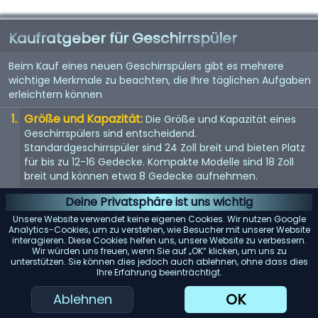
Kaufratgeber für Geschirrspüler
Beim Kauf eines neuen Geschirrspülers gibt es mehrere
wichtige Merkmale zu beachten, die Ihre täglichen Aufgaben
erleichtern können
Größe und Kapazität:
Die Größe und Kapazität eines
Geschirrspülers sind entscheidend.
Standardgeschirrspüler sind 24 Zoll breit und bieten Platz
für bis zu 12-16 Gedecke. Kompakte Modelle sind 18 Zoll
breit und können etwa 8 Gedecke aufnehmen.
Energieeffizienz:
Achten Sie auf Geschirrspüler mit einer
Deine Privatsphäre ist uns wichtig
Energy Star-Bewertung. Diese Modelle verbrauchen
Unsere Website verwendet keine eigenen Cookies. Wir nutzen Google
weniger Wasser und Strom, was Ihnen langfristig Geld
Analytics-Cookies, um zu verstehen, wie Besucher mit unserer Website
interagieren. Diese Cookies helfen uns, unsere Website zu verbessern.
spart.
Wir würden uns freuen, wenn Sie auf „OK“ klicken, um uns zu
unterstützen. Sie können dies jedoch auch ablehnen, ohne dass dies
Geräuschpegel:
Geschirrspüler können laut sein. Wenn
Ihre Erfahrung beeinträchtigt.
Lärm ein Problem darstellt, suchen Sie nach Modellen mit
einem Dezibelwert von 45 oder darunter.
OK
Ablehnen
Reinigungsleistung:
Achten Sie auf Geschirrspüler mit