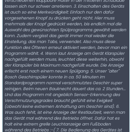
verschiedenen klappbare Halter in der mittleren Schublade
lassen sich nur schwer arretieren. 3. Einschalten des Geräts
ist auch so eine Merkwürdigkeit: Einfach nur den dafür
vorgesehenen Knopf zu drücken geht nicht. Hier muss
mehrmals der Knopf gedrückt werden, bis endlich mal die
Auswahl des gewünschten Spülprogramms gewählt werden
kann. Zudem vergisst das gerät immer mal wieder die
Einstellung, das man Tabs, verwendet. Also muss diese
Funktion des Öfteren erneut aktiviert werden, bevor man ein
Programm wählt. 4. Wenn laut Anzeige am Gerät Klarspüler
nachgefüllt werden muss, leuchtet diese weiterhin, obwohl
der Klarspüler bis Maximum nachgefüllt wurde. Die Anzeige
erlischt erst nach einem neuen Spülgang. 5. Unser "alter"
Bosch Geschirrspüler konnte in ca. 50 Minuten im
Standardprogramm normal verschmutztes Geschirr super
reinigen. Beim neuen Bauknecht dauert das ca. 2 Stunden...
Und das Programm mit angeblich Sensor-Erkennung des
Verschmutzungsgrades braucht gefühlt eine Ewigkeit
(obwohl keine extremen Anhaftung am Geschirr sind). 6.
Was auch fehlt, ist eine Anzeige der Restlaufzeit, wenn man
das Gerät mal während des Betriebs öffnet. Dafür hat es
halt eine extrem grelle Leuchtanzeige am Fußboden
während des Betriebs :-( 7. Die Bedienung des Gerätes ist