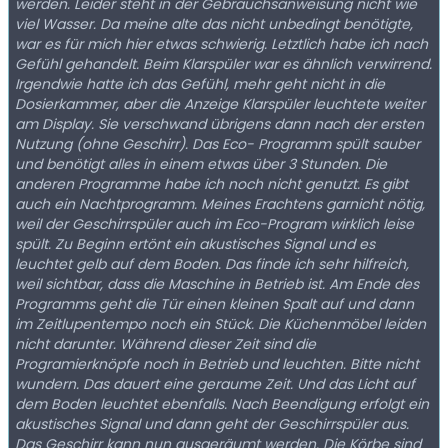
werden. Leider steht in der Gebrauchsanweisung nicht wie
viel Wasser. Da meine alte das nicht unbedingt benötigte,
war es für mich hier etwas schwierig. Letztlich habe ich nach
Gefühl gehandelt. Beim Klarspüler war es ähnlich verwirrend.
Irgendwie hatte ich das Gefühl, mehr geht nicht in die
Dosierkammer, aber die Anzeige Klarspüler leuchtete weiter
am Display. Sie verschwand übrigens dann nach der ersten
Nutzung (ohne Geschirr). Das Eco- Programm spült sauber
und benötigt alles in einem etwas über 3 Stunden. Die
anderen Programme habe ich noch nicht genutzt. Es gibt
auch ein Nachtprogramm. Meines Erachtens garnicht nötig,
weil der Geschirrspüler auch im Eco-Program wirklich leise
spült. Zu Beginn ertönt ein akustisches Signal und es
leuchtet gelb auf dem Boden. Das finde ich sehr hilfreich,
weil sichtbar, dass die Maschine in Betrieb ist. Am Ende des
Programms geht die Tür einen kleinen Spalt auf und dann
im Zeitlupentempo noch ein Stück. Die Küchenmöbel leiden
nicht darunter. Während dieser Zeit sind die
Programierknöpfe noch in Betrieb und leuchten. Bitte nicht
wundern. Das dauert eine geraume Zeit. Und das Licht auf
dem Boden leuchtet ebenfalls. Nach Beendigung erfolgt ein
akustisches Signal und dann geht der Geschirrspüler aus.
Das Geschirr kann nun ausgeräumt werden. Die Körbe sind