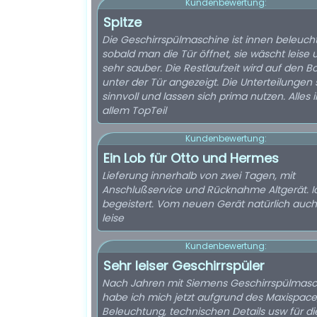
Kundenbewertung:
Spitze
Die Geschirrspülmaschine ist innen beleuch
sobald man die Tür öffnet, sie wäscht leise 
sehr sauber. Die Restlaufzeit wird auf den 
unter der Tür angezeigt. Die Unterteilungen 
sinnvoll und lassen sich prima nutzen. Alles i
allem TopTeil
Kundenbewertung:
Ein Lob für Otto und Hermes
Lieferung innerhalb von zwei Tagen, mit
Anschlußservice und Rücknahme Altgerät. I
begeistert. Vom neuen Gerät natürlich auch
leise
Kundenbewertung:
Sehr leiser Geschirrspüler
Nach Jahren mit Siemens Geschirrspülmasc
habe ich mich jetzt aufgrund des Maxispace
Beleuchtung, technischen Details usw für d