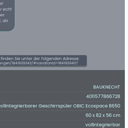
el
r echt
er.
, da
inden Sie unter der folgenden Adresse:
ungen/1841939343/#variationId=1841939407
BAUKNECHT
4011577866728
vollintegrierbarer Geschirrspüler OBIC Ecospace 8650
60 x 82 x 56 cm
vollintegrierbar