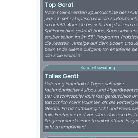
Top Gerät
Nach meiner ersten Spülmaschine der FA.A
,war ich sehr skeptisch,was die Fa.Bauknech
co betrifft. Aber ich bin sehr froh,dass ich mi
Spülmaschine gekauft habe. Super leise und
sauber schon im im 55° Programm. Praktisch
die Restzeit -Anzeige auf dem Boden und ,d
beim Ende alleine aufgeht. Ich empfehle sie
alle Fälle weiter👍🏼
Kundenbewertung:
Tolles Gerät
Lieferung innerhalb 2 Tage- schneller,
fachmännischer Aufbau und Altgeräteentso
Der Geschirrspüler läuft fast geräuschlos un
tatsächlich mehr Volumen als die vorherige
Geräte. Prima Aufteilung, Licht und Powercl
tolle Features- und vor allem das sich die T
Programmende smooth selbst öffnet. Insg
sehr zu empfehlen!