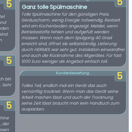
5
5
Ganz tolle Spülmaschine
Tolle Spülmaschine für den günstigen Preis.
tet
Geräuscharm, wenig Energie notwendig, Restzeit
und
wird am Küchenboden angezeigt. Meldet, wenn
Boden
Betriebsstoffe fehlen und aufgefült werden
sind
müssen. Wenn nach dem Spülgang 40 Grad
n
erreicht sind, öffnet sie selbstständig. Lieferung
durch HERMES war sehr gut. Instalation einwandfrei
und auch die Rücknahme des Altgerätes. Für fast
5
1000 Euro weniger als Angebot einfach toll.
5
Kundenbewertung:
ch bin
. Sehr
Tolles Teil, endlich mal ein Gerät das auch
vernünftig trocknet. Wenn man das Gerät seine
Arbeit machen lässt und auch der Trocknung
5
seine Zeit lässt braucht man kein Handtuch zum
auspacken.
hine
, der
iesen