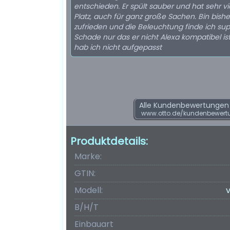
entschieden. Er spült sauber und hat sehr vi
Platz, auch für ganz große Sachen. Bin bishe
zufrieden und die Beleuchtung finde ich sup
Schade nur das er nicht Alexa kompatibel ist
hab ich nicht aufgepasst
Alle Kundenbewertungen f
www.otto.de/kundenbewert
Produktdetails:
Marke:
GTIN:
Modell:
B/H/T
Einbauart