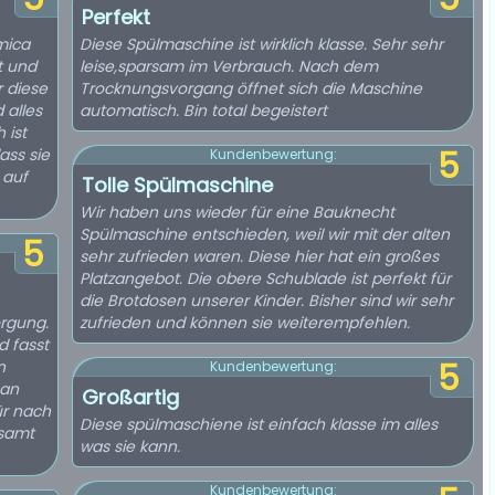
Perfekt
mica
Diese Spülmaschine ist wirklich klasse. Sehr sehr
t und
leise,sparsam im Verbrauch. Nach dem
r diese
Trocknungsvorgang öffnet sich die Maschine
 alles
automatisch. Bin total begeistert
 ist
ass sie
5
Kundenbewertung:
 auf
Tolle Spülmaschine
Wir haben uns wieder für eine Bauknecht
Spülmaschine entschieden, weil wir mit der alten
5
sehr zufrieden waren. Diese hier hat ein großes
Platzangebot. Die obere Schublade ist perfekt für
die Brotdosen unserer Kinder. Bisher sind wir sehr
rgung.
zufrieden und können sie weiterempfehlen.
d fasst
n
5
Kundenbewertung:
ean
Großartig
ür nach
Diese spülmaschiene ist einfach klasse im alles
esamt
was sie kann.
Kundenbewertung: