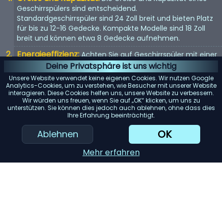
Geschirrspülers sind entscheidend.
Standardgeschirrspüler sind 24 Zoll breit und bieten Platz
für bis zu 12-16 Gedecke. Kompakte Modelle sind 18 Zoll
breit und können etwa 8 Gedecke aufnehmen.
Energieeffizienz:
Achten Sie auf Geschirrspüler mit einer
Energy Star-Bewertung. Diese Modelle verbrauchen
Deine Privatsphäre ist uns wichtig
weniger Wasser und Strom, was Ihnen langfristig Geld
Unsere Website verwendet keine eigenen Cookies. Wir nutzen Google
spart.
Analytics-Cookies, um zu verstehen, wie Besucher mit unserer Website
interagieren. Diese Cookies helfen uns, unsere Website zu verbessern.
Geräuschpegel:
Geschirrspüler können laut sein. Wenn
Wir würden uns freuen, wenn Sie auf „OK“ klicken, um uns zu
unterstützen. Sie können dies jedoch auch ablehnen, ohne dass dies
Lärm ein Problem darstellt, suchen Sie nach Modellen mit
Ihre Erfahrung beeinträchtigt.
einem Dezibelwert von 45 oder darunter.
OK
Ablehnen
Reinigungsleistung:
Achten Sie auf Geschirrspüler mit
mehreren Spülzyklen und Optionen. Modelle mit einem
Mehr erfahren
„Entsorger für harte Lebensmittel“ oder einem
„Filtersystem“ können die Reinigungsleistung erheblich
verbessern.
KI-Einkaufsassistent