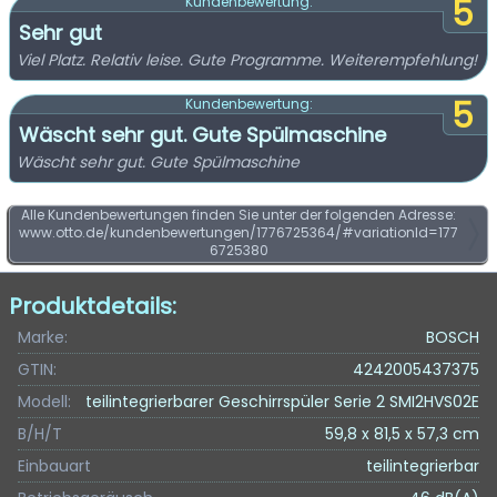
5
Kundenbewertung:
Sehr gut
Viel Platz. Relativ leise. Gute Programme. Weiterempfehlung!
5
Kundenbewertung:
Wäscht sehr gut. Gute Spülmaschine
Wäscht sehr gut. Gute Spülmaschine
Alle Kundenbewertungen finden Sie unter der folgenden Adresse:
www.otto.de/kundenbewertungen/1776725364/#variationId=177
6725380
Produktdetails:
Marke:
BOSCH
GTIN:
4242005437375
Modell:
teilintegrierbarer Geschirrspüler Serie 2 SMI2HVS02E
B/H/T
59,8 x 81,5 x 57,3 cm
Einbauart
teilintegrierbar